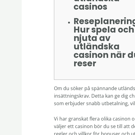
casinos
Reseplanerin
Hur spela och
njuta av
utländska
casinon när d
reser
Om du söker på spännande utländsk
insättningskrav. Detta kan ge dig c
som erbjuder snabb utbetalning, vilk
Vi har granskat flera olika casino
väljer ett casinon bör du se till at
regler och villkor för bonuser och u