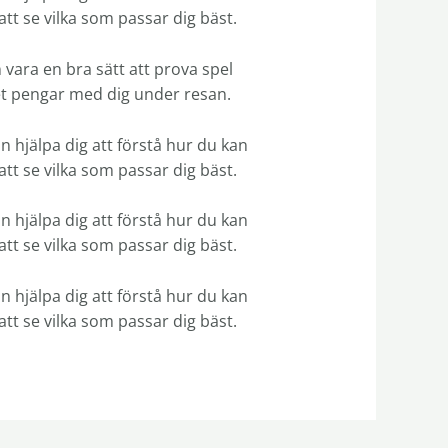
att se vilka som passar dig bäst.
vara en bra sätt att prova spel
et pengar med dig under resan.
an hjälpa dig att förstå hur du kan
att se vilka som passar dig bäst.
an hjälpa dig att förstå hur du kan
att se vilka som passar dig bäst.
an hjälpa dig att förstå hur du kan
att se vilka som passar dig bäst.