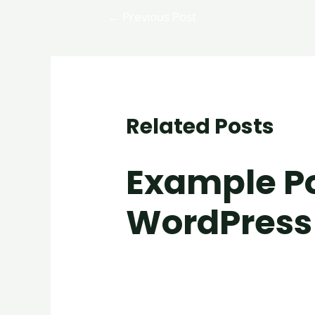
←
Previous Post
Related Posts
Example Po
WordPress
Uncategorized
/ By
creativecurators