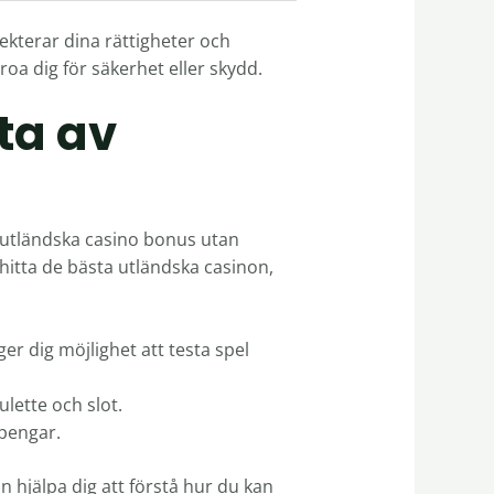
ekterar dina rättigheter och
roa dig för säkerhet eller skydd.
ta av
r utländska casino bonus utan
 hitta de bästa utländska casinon,
r dig möjlighet att testa spel
ulette och slot.
 pengar.
an hjälpa dig att förstå hur du kan