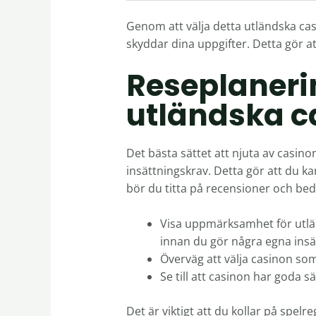
Genom att välja detta utländska cas
skyddar dina uppgifter. Detta gör at
Reseplanerin
utländska c
Det bästa sättet att njuta av casin
insättningskrav. Detta gör att du ka
bör du titta på recensioner och be
Visa uppmärksamhet för utlän
innan du gör några egna insä
Överväg att välja casinon som 
Se till att casinon har goda 
Det är viktigt att du kollar på spelr