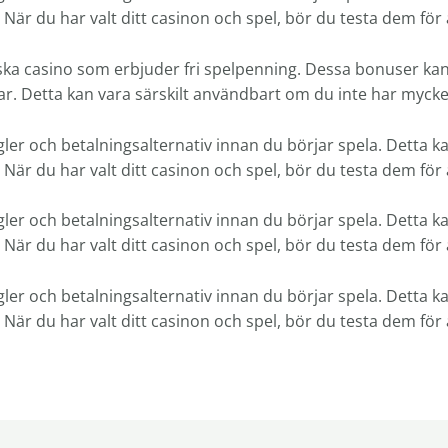
När du har valt ditt casinon och spel, bör du testa dem för 
dska casino som erbjuder fri spelpenning. Dessa bonuser kan 
ar. Detta kan vara särskilt användbart om du inte har myck
egler och betalningsalternativ innan du börjar spela. Detta k
När du har valt ditt casinon och spel, bör du testa dem för 
egler och betalningsalternativ innan du börjar spela. Detta k
När du har valt ditt casinon och spel, bör du testa dem för 
egler och betalningsalternativ innan du börjar spela. Detta k
När du har valt ditt casinon och spel, bör du testa dem för 