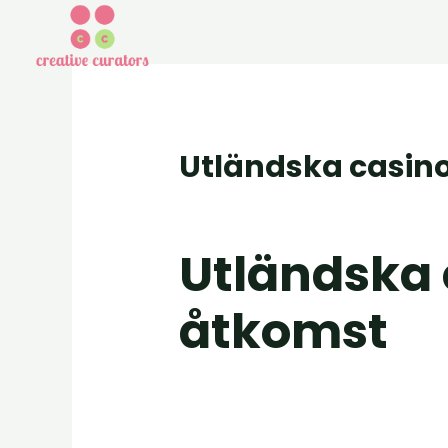
Utländska casin
Uncategorized
/ By
adm_701d13
Utländska
åtkomst