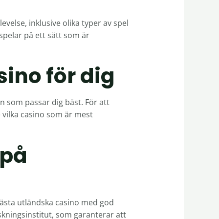
else, inklusive olika typer av spel
 spelar på ett sätt som är
ino för dig
en som passar dig bäst. För att
e vilka casino som är mest
 på
r bästa utländska casino med god
kningsinstitut, som garanterar att