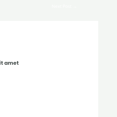
Next Post
→
it amet
ators