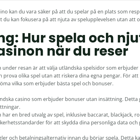
ino kan du vara säker på att du spelar på en plats som resp
t du kan fokusera på att njuta av spelupplevelsen utan att o
g: Hur spela och nju
asinon när du reser
on under resan är att välja utländska spelsidor som erbjude
n prova olika spel utan att riskera dina egna pengar. För att
döma vilka som erbjuder bästa spel och bonuser.
dska casino som erbjuder bonuser utan insättning. Detta ge
ttningar.
har en bred utvalg av spel, inklusive baccarat, blackjack, ro
säkerhetsstandarder för att skydda dina personliga data och
egler och betalningsalternativ innan du börjar spela. Detta k