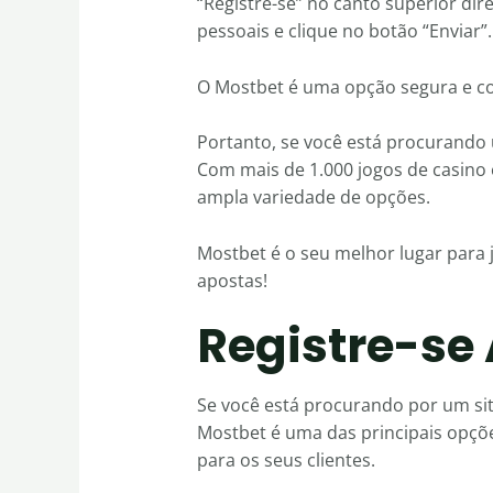
“Registre-se” no canto superior di
pessoais e clique no botão “Enviar”
O Mostbet é uma opção segura e con
Portanto, se você está procurando 
Com mais de 1.000 jogos de casino 
ampla variedade de opções.
Mostbet é o seu melhor lugar para j
apostas!
Registre-se
Se você está procurando por um site
Mostbet é uma das principais opçõ
para os seus clientes.