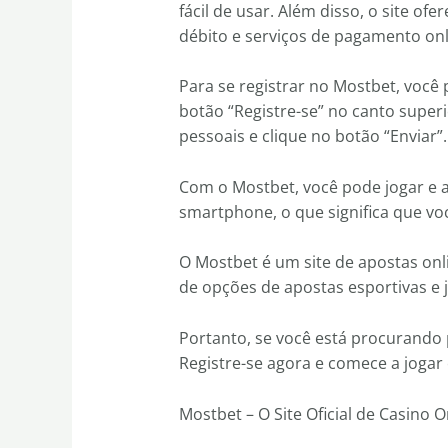
fácil de usar. Além disso, o site o
débito e serviços de pagamento onl
Para se registrar no Mostbet, você 
botão “Registre-se” no canto super
pessoais e clique no botão “Enviar”
Com o Mostbet, você pode jogar e a
smartphone, o que significa que v
O Mostbet é um site de apostas onl
de opções de apostas esportivas e j
Portanto, se você está procurando p
Registre-se agora e comece a jogar 
Mostbet – O Site Oficial de Casino 