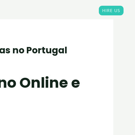
Home
OUR PORTFOLIO
Blogs
HIRE US
tas no Portugal
ino Online e