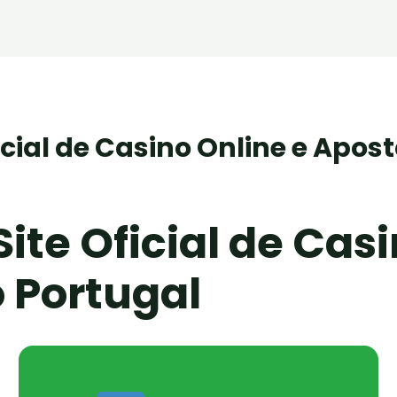
icial de Casino Online e Apos
ite Oficial de Cas
 Portugal