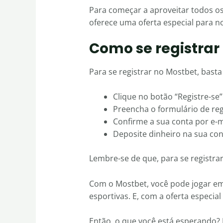
Para começar a aproveitar todos os b
oferece uma oferta especial para n
Como se registrar
Para se registrar no Mostbet, basta
Clique no botão “Registre-se”
Preencha o formulário de reg
Confirme a sua conta por e-m
Deposite dinheiro na sua con
Lembre-se de que, para se registrar
Com o Mostbet, você pode jogar em
esportivas. E, com a oferta especi
Então, o que você está esperando? 