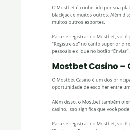
O Mostbet é conhecido por sua plata
blackjack e muitos outros. Além dis
muitos outros esportes.
Para se registrar no Mostbet, você
“Registre-se” no canto superior di
pessoais e clique no botão “Enviar”
Mostbet Casino – 
O Mostbet Casino é um dos principai
oportunidade de escolher entre um
Além disso, o Mostbet também ofer
casino. Isso significa que você pod
Para se registrar no Mostbet, você