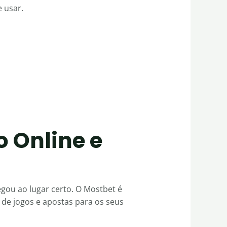
 usar.
o Online e
egou ao lugar certo. O Mostbet é
 de jogos e apostas para os seus