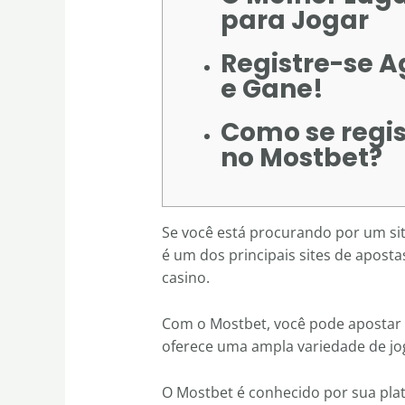
para Jogar
Registre-se A
e Gane!
Como se regis
no Mostbet?
Se você está procurando por um sit
é um dos principais sites de apost
casino.
Com o Mostbet, você pode apostar em
oferece uma ampla variedade de jogo
O Mostbet é conhecido por sua plat