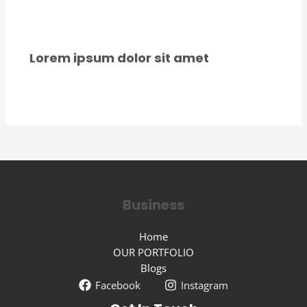
Uncategorized
/ By
creativecurators
Lorem ipsum dolor sit amet
Uncategorized
/ By
creativecurators
Business
Home
OUR PORTFOLIO
Blogs
Facebook
Instagram