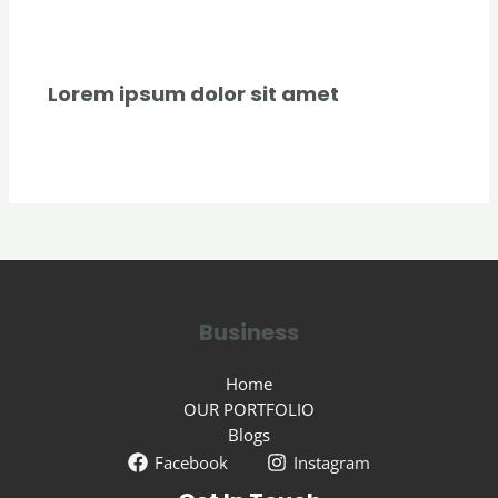
Uncategorized
/ By
creativecurators
Lorem ipsum dolor sit amet
Uncategorized
/ By
creativecurators
Business
Home
OUR PORTFOLIO
Blogs
Facebook
Instagram