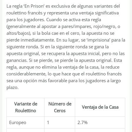
La regla ‘En Prison’ es exclusiva de algunas variantes del
roulettino francés y representa una ventaja significativa
para los jugadores. Cuando se activa esta regla
(generalmente al apostar a pares/impares, rojo/negro, o
altos/bajos), si la bola cae en el cero, la apuesta no se
pierde inmediatamente. En su lugar, se ‘imprisiona’ para la
siguiente ronda. Si en la siguiente ronda se gana la
apuesta original, se recupera la apuesta inicial, pero no las
ganancias. Si se pierde, se pierde la apuesta original. Esta
regla, aunque no elimina la ventaja de la casa, la reduce
considerablemente, lo que hace que el roulettino francés
sea una opción más favorable para los jugadores a largo
plazo.
Variante de
Número de
Ventaja de la Casa
Roulettino
Ceros
Europeo
1
2.7%