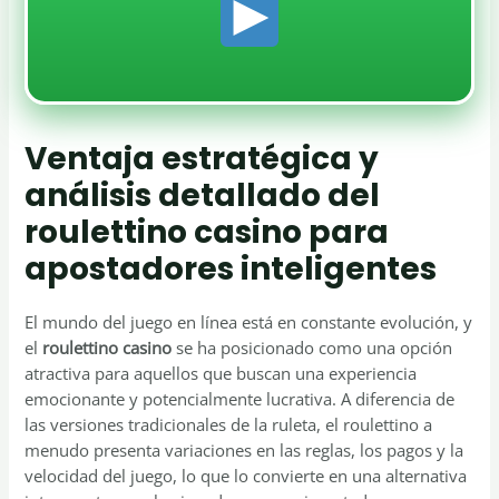
Ventaja estratégica y
análisis detallado del
roulettino casino para
apostadores inteligentes
El mundo del juego en línea está en constante evolución, y
el
roulettino casino
se ha posicionado como una opción
atractiva para aquellos que buscan una experiencia
emocionante y potencialmente lucrativa. A diferencia de
las versiones tradicionales de la ruleta, el roulettino a
menudo presenta variaciones en las reglas, los pagos y la
velocidad del juego, lo que lo convierte en una alternativa