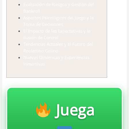
Evaluación de Riesgos y Gestión del
Bankroll
Aspectos Psicológicos del Juego y la
Toma de Decisiones
El Impacto de las Expectativas y la
Ilusión de Control
Tendencias Actuales y el Futuro del
Roulettino Casino
Nuevas Dinámicas y Experiencias
Inmersivas
Juega