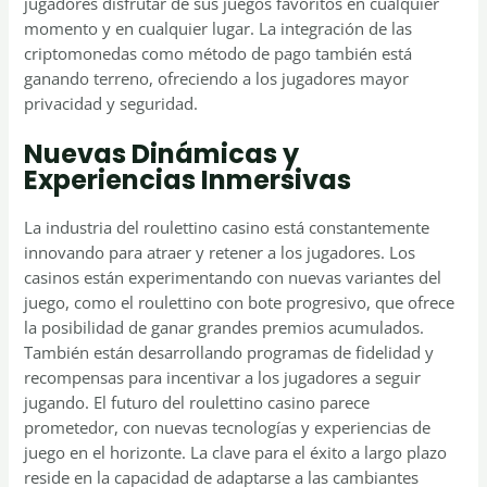
jugadores disfrutar de sus juegos favoritos en cualquier
momento y en cualquier lugar. La integración de las
criptomonedas como método de pago también está
ganando terreno, ofreciendo a los jugadores mayor
privacidad y seguridad.
Nuevas Dinámicas y
Experiencias Inmersivas
La industria del roulettino casino está constantemente
innovando para atraer y retener a los jugadores. Los
casinos están experimentando con nuevas variantes del
juego, como el roulettino con bote progresivo, que ofrece
la posibilidad de ganar grandes premios acumulados.
También están desarrollando programas de fidelidad y
recompensas para incentivar a los jugadores a seguir
jugando. El futuro del roulettino casino parece
prometedor, con nuevas tecnologías y experiencias de
juego en el horizonte. La clave para el éxito a largo plazo
reside en la capacidad de adaptarse a las cambiantes