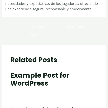
necesidades y expectativas de los jugadores, ofreciendo
una experiencia segura, responsable y emocionante.
←
Previous
Next Post
→
Post
Related Posts
Example Post for
WordPress
Uncategorized
/ By
creativecurators