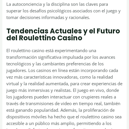
La autoconciencia y la disciplina son las claves para
superar los desafíos psicológicos asociados con el juego y
tomar decisiones informadas y racionales.
Tendencias Actuales y el Futuro
del Roulettino Casino
El roulettino casino está experimentando una
transformación significativa impulsada por los avances
tecnológicos y las cambiantes preferencias de los
jugadores. Los casinos en línea están incorporando cada
vez más características innovadoras, como la realidad
virtual y la realidad aumentada, para crear experiencias de
juego más inmersivas y realistas. El juego en vivo, donde
los jugadores pueden interactuar con crupieres reales a
través de transmisiones de video en tiempo real, también
está ganando popularidad. Además, la proliferación de
dispositivos móviles ha hecho que el roulettino casino sea
accesible a un público más amplio, permitiendo a los