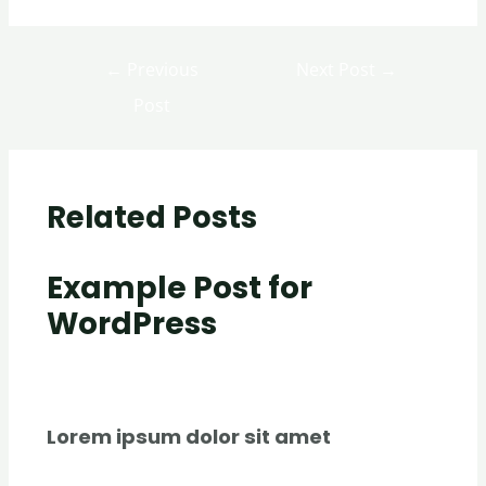
←
Previous
Next Post
→
Post
Related Posts
Example Post for
WordPress
Uncategorized
/ By
creativecurators
Lorem ipsum dolor sit amet
Uncategorized
/ By
creativecurators