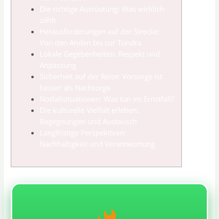
Die richtige Ausrüstung: Was wirklich
zählt
Herausforderungen auf der Strecke:
Von den Anden bis zur Tundra
Lokale Gegebenheiten: Respekt und
Anpassung
Sicherheit auf der Reise: Vorsorge ist
besser als Nachsorge
Notfallsituationen: Was tun im Ernstfall?
Die kulturelle Vielfalt erleben:
Begegnungen und Austausch
Langfristige Perspektiven:
Nachhaltigkeit und Verantwortung