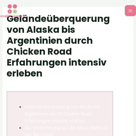
Geländeüberquerung
von Alaska bis
Argentinien durch
Chicken Road
Erfahrungen intensiv
erleben
Uncategorized
/ By
adm_701d13
Geländeüberquerung von Alaska bis
Argentinien durch Chicken Road
Erfahrungen intensiv erleben
Die Vorbereitung auf die Reise: Mehr als
nur Mechanik