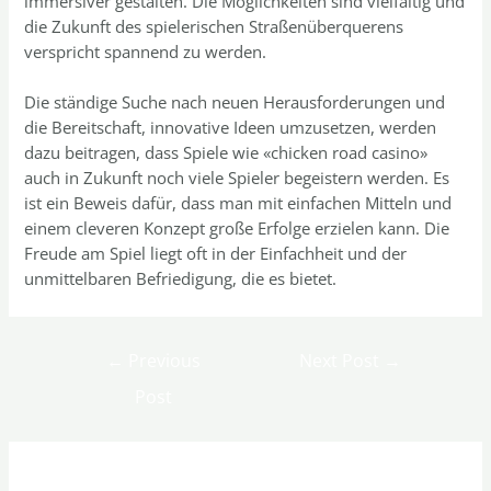
immersiver gestalten. Die Möglichkeiten sind vielfältig und
die Zukunft des spielerischen Straßenüberquerens
verspricht spannend zu werden.
Die ständige Suche nach neuen Herausforderungen und
die Bereitschaft, innovative Ideen umzusetzen, werden
dazu beitragen, dass Spiele wie «chicken road casino»
auch in Zukunft noch viele Spieler begeistern werden. Es
ist ein Beweis dafür, dass man mit einfachen Mitteln und
einem cleveren Konzept große Erfolge erzielen kann. Die
Freude am Spiel liegt oft in der Einfachheit und der
unmittelbaren Befriedigung, die es bietet.
←
Previous
Next Post
→
Post