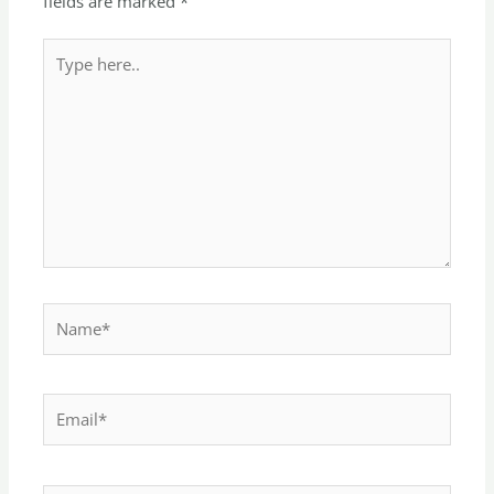
fields are marked
*