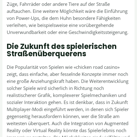
Züge, Fahrräder oder andere Tiere auf der Straße
auftauchen. Eine weitere Möglichkeit wäre die Einführung
von Power-Ups, die dem Huhn besondere Fähigkeiten
verleihen, wie beispielsweise eine vorübergehende
Unverwundbarkeit oder eine Geschwindigkeitssteigerung.
Die Zukunft des spielerischen
Straßenüberquerens
Die Popularität von Spielen wie «chicken road casino»
zeigt, dass einfache, aber fesselnde Konzepte immer noch
eine große Anziehungskraft haben. Die Weiterentwicklung
solcher Spiele wird sicherlich in Richtung noch
realistischerer Grafik, komplexerer Spielmechaniken und
sozialer Interaktion gehen. Es ist denkbar, dass in Zukunft
Multiplayer-Modi eingeführt werden, in denen sich Spieler
gegenseitig herausfordern können, wer die Straße am
weitesten überquert. Auch die Integration von Augmented
Reality oder Virtual Reality könnte das Spielerlebnis noch