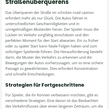
Straßenüberquerens
Das Überqueren der Straße im «chicken road casino»
erfordert mehr als nur Glück. Die Autos fahren in
unterschiedlichen Geschwindigkeiten und in
unregelmäßigen Abständen heran. Der Spieler muss die
Lücken im Verkehr sorgfältig einschätzen und den
perfekten Moment für den Start abwarten. Ein zu früher
oder zu später Start kann fatale Folgen haben und zum
sofortigen Spielende führen. Die Herausforderung besteht
darin, die Muster des Verkehrs zu erkennen und die
Bewegungen der Autos vorherzusagen, um so eine sichere
Passage zu gewährleisten. Dies erfordert Konzentration
und schnelle Entscheidungen.
Strategien für Fortgeschrittene
Für Spieler, die ihr Können verbessern möchten, gibt es
verschiedene Strategien. Eine davon ist das Beobachten
des Verkehrsflusses über einen längeren Zeitraum, um die