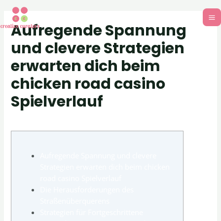
Aufregende Spannung
und clevere Strategien
erwarten dich beim
chicken road casino
Spielverlauf
Uncategorized
/ By
adm_701d13
Aufregende Spannung und clevere
Strategien erwarten dich beim chicken
road casino Spielverlauf
Die Herausforderungen des
Straßenüberquerens
Strategien für Fortgeschrittene