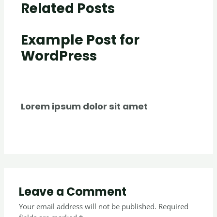
Related Posts
Example Post for
WordPress
Uncategorized
/ By
creativecurators
Lorem ipsum dolor sit amet
Uncategorized
/ By
creativecurators
Leave a Comment
Your email address will not be published.
Required