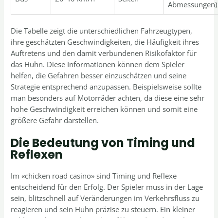
Abmessungen)
Die Tabelle zeigt die unterschiedlichen Fahrzeugtypen,
ihre geschätzten Geschwindigkeiten, die Häufigkeit ihres
Auftretens und den damit verbundenen Risikofaktor für
das Huhn. Diese Informationen können dem Spieler
helfen, die Gefahren besser einzuschätzen und seine
Strategie entsprechend anzupassen. Beispielsweise sollte
man besonders auf Motorräder achten, da diese eine sehr
hohe Geschwindigkeit erreichen können und somit eine
größere Gefahr darstellen.
Die Bedeutung von Timing und
Reflexen
Im «chicken road casino» sind Timing und Reflexe
entscheidend für den Erfolg. Der Spieler muss in der Lage
sein, blitzschnell auf Veränderungen im Verkehrsfluss zu
reagieren und sein Huhn präzise zu steuern. Ein kleiner