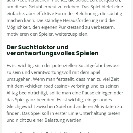
um dieses Gefühl erneut zu erleben. Das Spiel bietet eine
einfache, aber effektive Form der Belohnung, die süchtig
machen kann. Die ständige Herausforderung und die
Möglichkeit, den eigenen Punktestand zu verbessern,
motivieren den Spieler, weiterzuspielen.
Der Suchtfaktor und
verantwortungsvolles Spielen
Es ist wichtig, sich der potenziellen Suchtgefahr bewusst
zu sein und verantwortungsvoll mit dem Spiel
umzugehen. Wenn man feststellt, dass man zu viel Zeit
mit dem «chicken road casino» verbringt und es seinen
Alltag beeinträchtigt, sollte man eine Pause einlegen oder
das Spiel ganz beenden. Es ist wichtig, ein gesundes
Gleichgewicht zwischen Spiel und anderen Aktivitäten zu
finden. Das Spiel soll in erster Linie Unterhaltung bieten
und nicht zu einer Belastung werden.