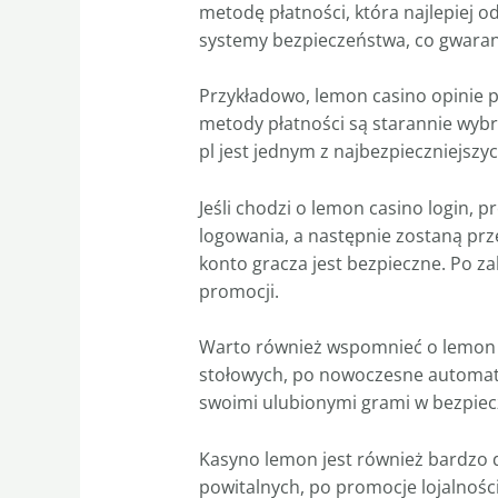
metodę płatności, która najlepiej 
systemy bezpieczeństwa, co gwarant
Przykładowo, lemon casino opinie p
metody płatności są starannie wybr
pl jest jednym z najbezpieczniejszyc
Jeśli chodzi o lemon casino login, 
logowania, a następnie zostaną prz
konto gracza jest bezpieczne. Po za
promocji.
Warto również wspomnieć o lemon ca
stołowych, po nowoczesne automaty 
swoimi ulubionymi grami w bezpiec
Kasyno lemon jest również bardzo d
powitalnych, po promocje lojalnośc