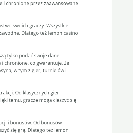
ane i chronione przez zaawansowane
ństwo swoich graczy. Wszystkie
ezawodne. Dlatego też lemon casino
uszą tylko podać swoje dane
i chronione, co gwarantuje, że
yna, w tym z gier, turniejów i
akcji. Od klasycznych gier
ęki temu, gracze mogą cieszyć się
mocji i bonusów. Od bonusów
zyć się grą. Dlatego też lemon