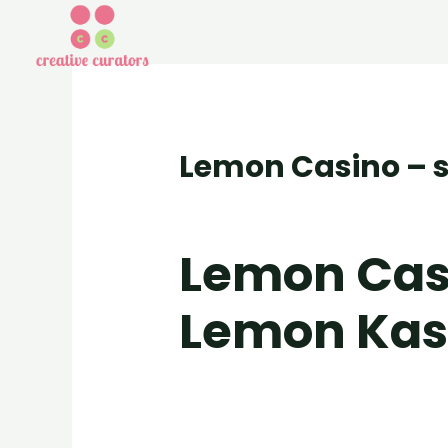
Lemon Casino – 
Uncategorized
/ By
creativecurator
Lemon Casi
Lemon Ka