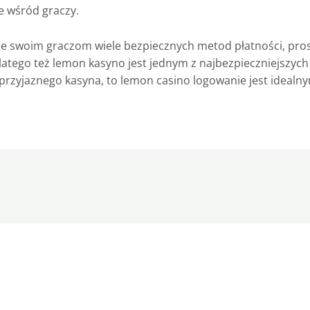
e wśród graczy.
 swoim graczom wiele bezpiecznych metod płatności, prost
 Dlatego też lemon kasyno jest jednym z najbezpieczniejszych
 i przyjaznego kasyna, to lemon casino logowanie jest ideal