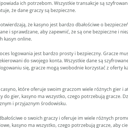
odpowiada ich potrzebom. Wszystkie transakcje są szyfrow
uje, że dane graczy są bezpieczne.
otwierdzają, że kasyno jest bardzo dbałościwe o bezpiecze
ane i sprawdzane, aby zapewnić, że są one bezpieczne i ni
h kasyn online.
proces logowania jest bardzo prosty i bezpieczny. Gracze m
ekierowani do swojego konta. Wszystkie dane są szyfrowane 
logowaniu się, gracze mogą swobodnie korzystać z oferty kas
syno, które oferuje swoim graczom wiele różnych gier i atr
do gier, kasyno ma wszystko, czego potrzebują gracze. Dzi
znym i przyjaznym środowisku.
bałościwe o swoich graczy i oferuje im wiele różnych pro
iowe, kasyno ma wszystko, czego potrzebują gracze, aby cies