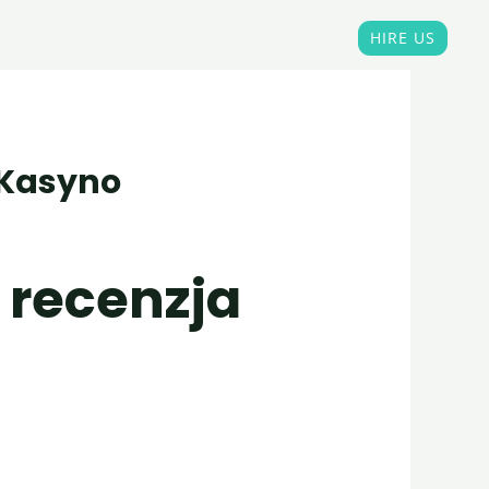
Home
OUR PORTFOLIO
Blogs
HIRE US
 Kasyno
 recenzja