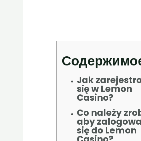
Содержимо
Jak zarejest
się w Lemon
Casino?
Co należy zrob
aby zalogow
się do Lemon
Casino?