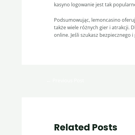
kasyno logowanie jest tak popularn
Podsumowując, lemoncasino oferuje
także wiele różnych gier i atrakcji.
online. Jeśli szukasz bezpiecznego
←
Previous Post
Related Posts