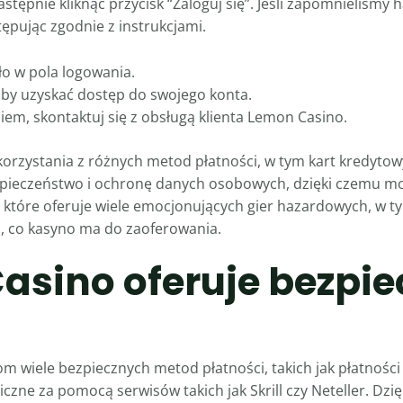
astępnie kliknąć przycisk “Zaloguj się”. Jeśli zapomnieliśmy 
ępując zgodnie z instrukcjami.
ło w pola logowania.
, aby uzyskać dostęp do swojego konta.
iem, skontaktuj się z obsługą klienta Lemon Casino.
zystania z różnych metod płatności, w tym kart kredytowyc
pieczeństwo i ochronę danych osobowych, dzięki czemu mo
które oferuje wiele emocjonujących gier hazardowych, w tym 
ć, co kasyno ma do zaoferowania.
asino oferuje bezpi
 wiele bezpiecznych metod płatności, takich jak płatności
iczne za pomocą serwisów takich jak Skrill czy Neteller. D