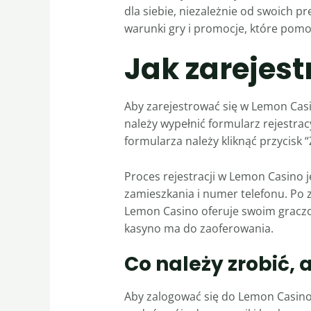
dla siebie, niezależnie od swoich p
warunki gry i promocje, które pom
Jak zarejes
Aby zarejestrować się w Lemon Casin
należy wypełnić formularz rejestrac
formularza należy kliknąć przycisk “
Proces rejestracji w Lemon Casino j
zamieszkania i numer telefonu. Po z
Lemon Casino oferuje swoim graczom
kasyno ma do zaoferowania.
Co należy zrobić,
Aby zalogować się do Lemon Casino, 