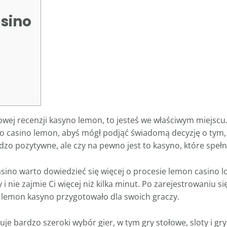
sino
łowej recenzji kasyno lemon, to jesteś we właściwym miejsc
 o casino lemon, abyś mógł podjąć świadomą decyzję o tym,
dzo pozytywne, ale czy na pewno jest to kasyno, które speł
ino warto dowiedzieć się więcej o procesie lemon casino lo
y i nie zajmie Ci więcej niż kilka minut. Po zarejestrowaniu s
re lemon kasyno przygotowało dla swoich graczy.
je bardzo szeroki wybór gier, w tym gry stołowe, sloty i gr