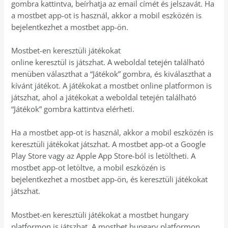
gombra kattintva, beírhatja az email címét és jelszavát. Ha
a mostbet app-ot is használ, akkor a mobil eszközén is
bejelentkezhet a mostbet app-ön.
Mostbet-en keresztüli játékokat
mostbet promo code
online keresztül is játszhat. A weboldal tetején található
menüben választhat a “Játékok” gombra, és kiválaszthat a
kívánt játékot. A játékokat a mostbet online platformon is
játszhat, ahol a játékokat a weboldal tetején található
“Játékok” gombra kattintva elérheti.
Ha a mostbet app-ot is használ, akkor a mobil eszközén is
keresztüli játékokat játszhat. A mostbet app-ot a Google
Play Store vagy az Apple App Store-ból is letöltheti. A
mostbet app-ot letöltve, a mobil eszközén is
bejelentkezhet a mostbet app-ön, és keresztüli játékokat
játszhat.
Mostbet-en keresztüli játékokat a mostbet hungary
platformon is játszhat. A mostbet hungary platformon