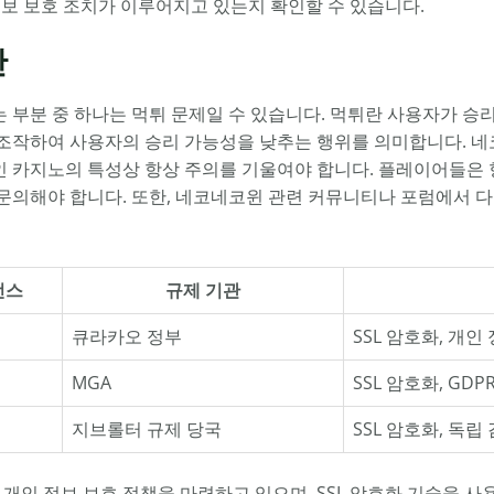
정보 보호 조치가 이루어지고 있는지 확인할 수 있습니다.
안
 부분 중 하나는 먹튀 문제일 수 있습니다. 먹튀란 사용자가 승
 조작하여 사용자의 승리 가능성을 낮추는 행위를 의미합니다. 네
인 카지노의 특성상 항상 주의를 기울여야 합니다. 플레이어들은 
 문의해야 합니다. 또한, 네코네코윈 관련 커뮤니티나 포럼에서 
선스
규제 기관
큐라카오 정부
SSL 암호화, 개인
MGA
SSL 암호화, GDP
지브롤터 규제 당국
SSL 암호화, 독립
인 정보 보호 정책을 마련하고 있으며, SSL 암호화 기술을 사