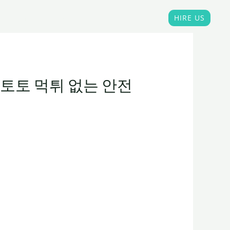
Home
OUR PORTFOLIO
Blogs
HIRE US
/ 토토 먹튀 없는 안전