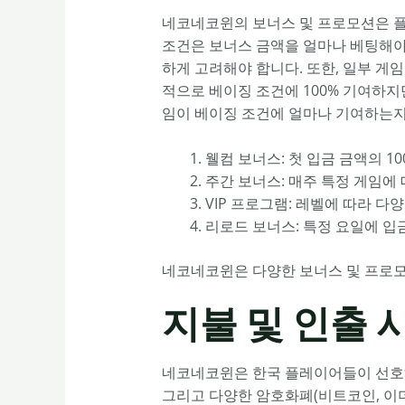
네코네코윈의 보너스 및 프로모션은 플
조건은 보너스 금액을 얼마나 베팅해야
하게 고려해야 합니다. 또한, 일부 게
적으로 베이징 조건에 100% 기여하지만
임이 베이징 조건에 얼마나 기여하는지
웰컴 보너스: 첫 입금 금액의 100
주간 보너스: 매주 특정 게임에 대
VIP 프로그램: 레벨에 따라 다양
리로드 보너스: 특정 요일에 입금 
네코네코윈은 다양한 보너스 및 프로모
지불 및 인출 
네코네코윈은 한국 플레이어들이 선호하는 다양한 
그리고 다양한 암호화폐(비트코인, 이더