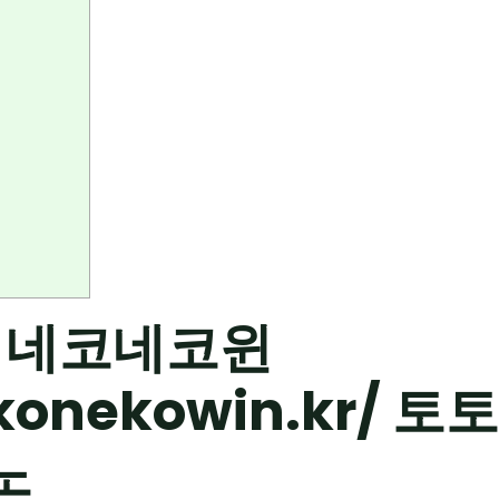
, 네코네코윈
ekonekowin.kr/ 
노