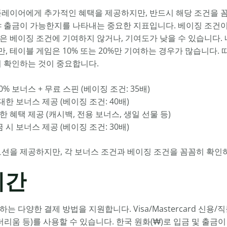
레이어에게 추가적인 혜택을 제공하지만, 반드시 해당 조건을 꼼
 출금이 가능한지를 나타내는 중요한 지표입니다. 베이징 조건이
임은 베이징 조건에 기여하지 않거나, 기여도가 낮을 수 있습니다.
, 테이블 게임은 10% 또는 20%만 기여하는 경우가 많습니다.
 확인하는 것이 중요합니다.
% 보너스 + 무료 스핀 (베이징 조건: 35배)
한 보너스 제공 (베이징 조건: 40배)
한 혜택 제공 (캐시백, 전용 보너스, 생일 선물 등)
시 보너스 제공 (베이징 조건: 30배)
션을 제공하지만, 각 보너스 조건과 베이징 조건을 꼼꼼히 확인
시간
결제 방법을 지원합니다. Visa/Mastercard 신용/직불카드, Skri
리움 등)를 사용할 수 있습니다. 한국 원화(₩)로 입금 및 출금