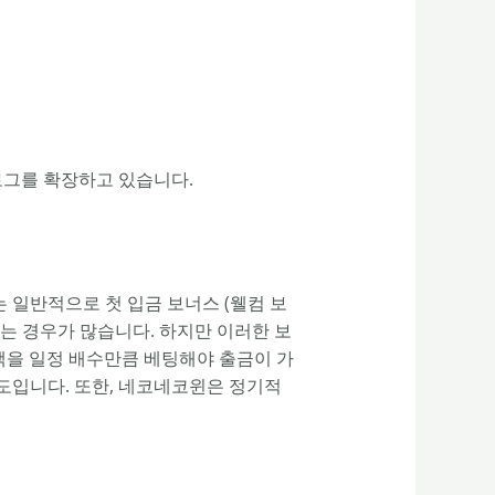
로그를 확장하고 있습니다.
 일반적으로 첫 입금 보너스 (웰컴 보
하는 경우가 많습니다. 하지만 이러한 보
 금액을 일정 배수만큼 베팅해야 출금이 가
도입니다. 또한, 네코네코윈은 정기적