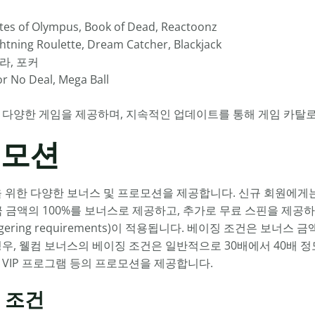
es of Olympus, Book of Dead, Reactoonz
htning Roulette, Dream Catcher, Blackjack
라, 포커
r No Deal, Mega Ball
다양한 게임을 제공하며, 지속적인 업데이트를 통해 게임 카탈
로모션
 위한 다양한 보너스 및 프로모션을 제공합니다. 신규 회원에게는
입금 금액의 100%를 보너스로 제공하고, 추가로 무료 스핀을 제공
ring requirements)이 적용됩니다. 베이징 조건은 보너스
, 웰컴 보너스의 베이징 조건은 일반적으로 30배에서 40배 정
 VIP 프로그램 등의 프로모션을 제공합니다.
 조건