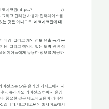
코윈(https://
nekonekowin.kr
/)
스, 그리고 편리한 사용자 인터페이스를
있는 것은 아니므로, 네코네코윈에 대
 게임, 그리고 개인 정보 유출 등의 문
지원, 그리고 책임감 있는 도박 관련 정
 플레이어들에게 유용한 정보를 제공하
카오 라이선스는 많은 온라인 카지노에서 사
니다. 큐라카오 라이선스 하에서 운영
니다. 중요한 것은 네코네코윈이 라이선
는 것입니다. 네코네코윈의 웹사이트에서