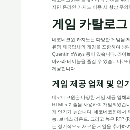
지만 온라인 카지노 이용 시 항상 주의
게임 카탈로그
네코네코윈 카지노는 다양한 게임을 제공합니다. 슬
유명 제공업체의 게임을 포함하여 방대한 선택
Quentin xWays 등이 있습니다. 라이브 
바카라 테이블을 즐길 수 있습니다. 또
제공합니다.
게임 제공 업체 및 인
네코네코윈은 다양한 게임 제공 업체와
HTML5 기술을 사용하여 개발되었습
게 인기가 높습니다. 네코네코윈에서 
능, 보너스 라운드, 그리고 높은 RTP (
는 정기적으로 새로운 게임을 추가하