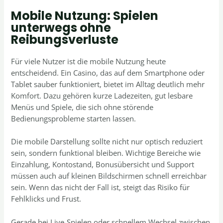
Mobile Nutzung: Spielen
unterwegs ohne
Reibungsverluste
Für viele Nutzer ist die mobile Nutzung heute
entscheidend. Ein Casino, das auf dem Smartphone oder
Tablet sauber funktioniert, bietet im Alltag deutlich mehr
Komfort. Dazu gehören kurze Ladezeiten, gut lesbare
Menüs und Spiele, die sich ohne störende
Bedienungsprobleme starten lassen.
Die mobile Darstellung sollte nicht nur optisch reduziert
sein, sondern funktional bleiben. Wichtige Bereiche wie
Einzahlung, Kontostand, Bonusübersicht und Support
müssen auch auf kleinen Bildschirmen schnell erreichbar
sein. Wenn das nicht der Fall ist, steigt das Risiko für
Fehlklicks und Frust.
Gerade bei Live-Spielen oder schnellem Wechsel zwischen