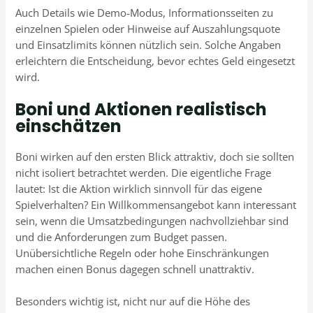
Auch Details wie Demo-Modus, Informationsseiten zu
einzelnen Spielen oder Hinweise auf Auszahlungsquote
und Einsatzlimits können nützlich sein. Solche Angaben
erleichtern die Entscheidung, bevor echtes Geld eingesetzt
wird.
Boni und Aktionen realistisch
einschätzen
Boni wirken auf den ersten Blick attraktiv, doch sie sollten
nicht isoliert betrachtet werden. Die eigentliche Frage
lautet: Ist die Aktion wirklich sinnvoll für das eigene
Spielverhalten? Ein Willkommensangebot kann interessant
sein, wenn die Umsatzbedingungen nachvollziehbar sind
und die Anforderungen zum Budget passen.
Unübersichtliche Regeln oder hohe Einschränkungen
machen einen Bonus dagegen schnell unattraktiv.
Besonders wichtig ist, nicht nur auf die Höhe des