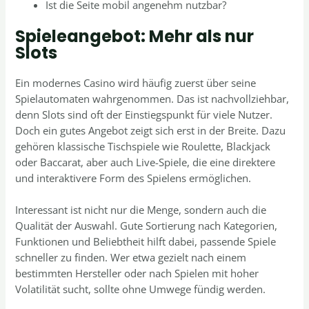
Ist die Seite mobil angenehm nutzbar?
Spieleangebot: Mehr als nur
Slots
Ein modernes Casino wird häufig zuerst über seine
Spielautomaten wahrgenommen. Das ist nachvollziehbar,
denn Slots sind oft der Einstiegspunkt für viele Nutzer.
Doch ein gutes Angebot zeigt sich erst in der Breite. Dazu
gehören klassische Tischspiele wie Roulette, Blackjack
oder Baccarat, aber auch Live-Spiele, die eine direktere
und interaktivere Form des Spielens ermöglichen.
Interessant ist nicht nur die Menge, sondern auch die
Qualität der Auswahl. Gute Sortierung nach Kategorien,
Funktionen und Beliebtheit hilft dabei, passende Spiele
schneller zu finden. Wer etwa gezielt nach einem
bestimmten Hersteller oder nach Spielen mit hoher
Volatilität sucht, sollte ohne Umwege fündig werden.