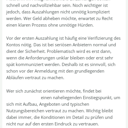
schnell und nachvollziehbar sein. Noch wichtiger ist
jedoch, dass Auszahlungen nicht unnötig kompliziert
werden. Wer Geld abheben möchte, erwartet zu Recht
einen klaren Prozess ohne unnötige Hürden.
Vor der ersten Auszahlung ist häufig eine Verifizierung des
Kontos nötig. Das ist bei seriösen Anbietern normal und
dient der Sicherheit. Problematisch wird es erst dann,
wenn die Anforderungen unklar bleiben oder erst sehr
spät kommuniziert werden. Deshalb ist es sinnvoll, sich
schon vor der Anmeldung mit den grundlegenden
Abläufen vertraut zu machen.
Wer sich zunächst orientieren möchte, findet bei
sunmaker casino
einen naheliegenden Einstiegspunkt, um
sich mit Aufbau, Angeboten und typischen
Nutzungsbereichen vertraut zu machen. Wichtig bleibt
dabei immer, die Konditionen im Detail zu prüfen und
nicht nur auf den ersten Eindruck zu vertrauen.