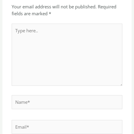
Your email address will not be published.
Required
fields are marked
*