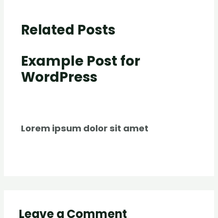
Related Posts
Example Post for
WordPress
Uncategorized
/ By
creativecurators
Lorem ipsum dolor sit amet
Uncategorized
/ By
creativecurators
Leave a Comment