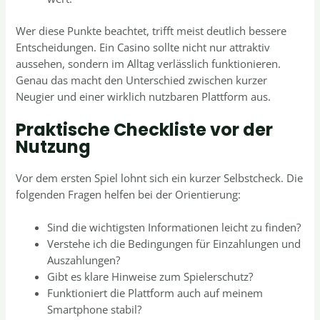
Wer diese Punkte beachtet, trifft meist deutlich bessere
Entscheidungen. Ein Casino sollte nicht nur attraktiv
aussehen, sondern im Alltag verlässlich funktionieren.
Genau das macht den Unterschied zwischen kurzer
Neugier und einer wirklich nutzbaren Plattform aus.
Praktische Checkliste vor der
Nutzung
Vor dem ersten Spiel lohnt sich ein kurzer Selbstcheck. Die
folgenden Fragen helfen bei der Orientierung:
Sind die wichtigsten Informationen leicht zu finden?
Verstehe ich die Bedingungen für Einzahlungen und
Auszahlungen?
Gibt es klare Hinweise zum Spielerschutz?
Funktioniert die Plattform auch auf meinem
Smartphone stabil?