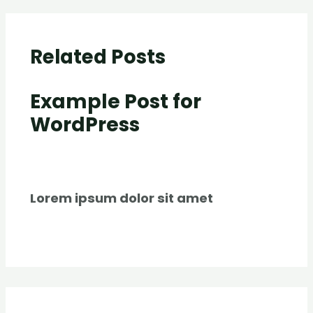
Related Posts
Example Post for
WordPress
Uncategorized
/ By
creativecurators
Lorem ipsum dolor sit amet
Uncategorized
/ By
creativecurators