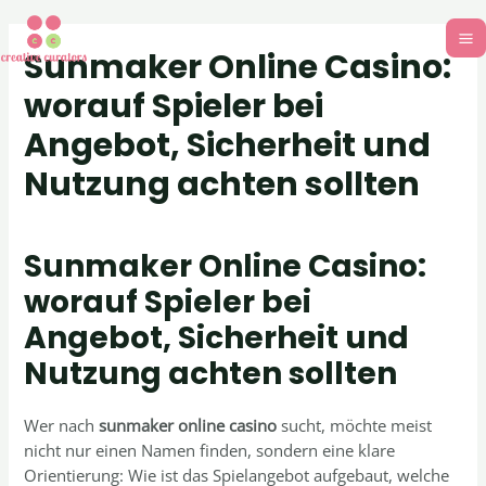
Sunmaker Online Casino:
worauf Spieler bei
Angebot, Sicherheit und
Nutzung achten sollten
Uncategorized
/ By
creativecurators
Sunmaker Online Casino:
worauf Spieler bei
Angebot, Sicherheit und
Nutzung achten sollten
Wer nach
sunmaker online casino
sucht, möchte meist
nicht nur einen Namen finden, sondern eine klare
Orientierung: Wie ist das Spielangebot aufgebaut, welche