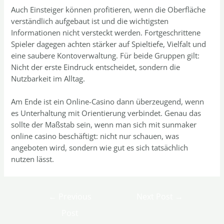
Auch Einsteiger können profitieren, wenn die Oberfläche
verständlich aufgebaut ist und die wichtigsten
Informationen nicht versteckt werden. Fortgeschrittene
Spieler dagegen achten stärker auf Spieltiefe, Vielfalt und
eine saubere Kontoverwaltung. Für beide Gruppen gilt:
Nicht der erste Eindruck entscheidet, sondern die
Nutzbarkeit im Alltag.
Am Ende ist ein Online-Casino dann überzeugend, wenn
es Unterhaltung mit Orientierung verbindet. Genau das
sollte der Maßstab sein, wenn man sich mit sunmaker
online casino beschäftigt: nicht nur schauen, was
angeboten wird, sondern wie gut es sich tatsächlich
nutzen lässt.
←
Previous
Next Post
→
Post