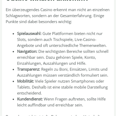
Ein überzeugendes Casino erkennt man nicht an einzelnen
Schlagworten, sondern an der Gesamterfahrung. Einige
Punkte sind dabei besonders wichtig:
Spielauswahl:
Gute Plattformen bieten nicht nur
Slots, sondern auch Tischspiele, Live-Casino-
Angebote und oft unterschiedliche Themenwelten.
Navigation:
Die wichtigsten Bereiche sollten schnell
erreichbar sein. Dazu gehören Spiele, Konto,
Einzahlungen, Auszahlungen und Hilfe.
Transparenz:
Regeln zu Boni, Einsätzen, Limits und
Auszahlungen müssen verständlich formuliert sein.
Mobilität:
Viele Spieler nutzen Smartphones oder
Tablets. Deshalb ist eine stabile mobile Darstellung
entscheidend.
Kundendienst:
Wenn Fragen auftreten, sollte Hilfe
leicht auffindbar und erreichbar sein.