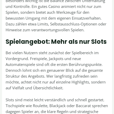
Besonders wichtig ist die Balance zwischen Unterhaltung
und Kontrolle. Ein gutes Casino animiert nicht nur zum
Spielen, sondern bietet auch Werkzeuge für den
bewussten Umgang mit dem eigenen Einsatzverhalten.
Dazu zählen etwa Limits, Selbstausschluss-Optionen oder
Hinweise zum verantwortungsvollen Spielen.
Spielangebot: Mehr als nur Slots
Bei vielen Nutzern steht zunächst der Spielbereich im
Vordergrund. Freispiele, Jackpots und neue
Automatenspiele sind oft die ersten Berührungspunkte.
Dennoch lohnt sich ein genauerer Blick auf die gesamte
Struktur des Angebots. Wer langfristig zufrieden sein
möchte, achtet nicht nur auf einzelne Highlights, sondern
auf Vielfalt und Übersichtlichkeit.
Slots sind meist leicht verständlich und schnell gestartet.
Tischspiele wie Roulette, Blackjack oder Baccarat sprechen
dagegen Spieler an, die klare Regeln und strategische