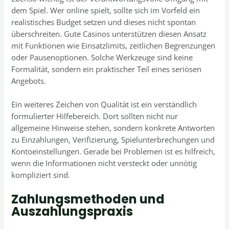
dem Spiel. Wer online spielt, sollte sich im Vorfeld ein
realistisches Budget setzen und dieses nicht spontan
überschreiten. Gute Casinos unterstützen diesen Ansatz
mit Funktionen wie Einsatzlimits, zeitlichen Begrenzungen
oder Pausenoptionen. Solche Werkzeuge sind keine
Formalität, sondern ein praktischer Teil eines seriösen
Angebots.
Ein weiteres Zeichen von Qualität ist ein verständlich
formulierter Hilfebereich. Dort sollten nicht nur
allgemeine Hinweise stehen, sondern konkrete Antworten
zu Einzahlungen, Verifizierung, Spielunterbrechungen und
Kontoeinstellungen. Gerade bei Problemen ist es hilfreich,
wenn die Informationen nicht versteckt oder unnötig
kompliziert sind.
Zahlungsmethoden und
Auszahlungspraxis