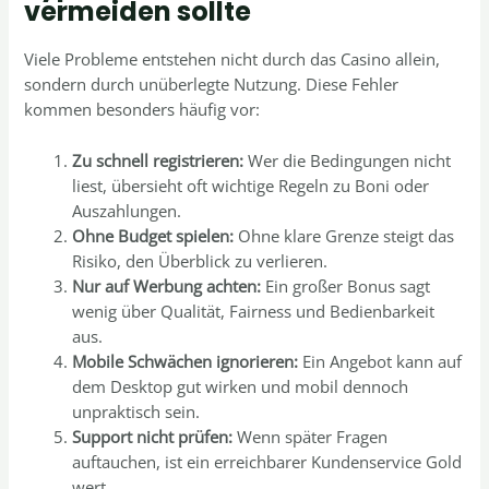
vermeiden sollte
Viele Probleme entstehen nicht durch das Casino allein,
sondern durch unüberlegte Nutzung. Diese Fehler
kommen besonders häufig vor:
Zu schnell registrieren:
Wer die Bedingungen nicht
liest, übersieht oft wichtige Regeln zu Boni oder
Auszahlungen.
Ohne Budget spielen:
Ohne klare Grenze steigt das
Risiko, den Überblick zu verlieren.
Nur auf Werbung achten:
Ein großer Bonus sagt
wenig über Qualität, Fairness und Bedienbarkeit
aus.
Mobile Schwächen ignorieren:
Ein Angebot kann auf
dem Desktop gut wirken und mobil dennoch
unpraktisch sein.
Support nicht prüfen:
Wenn später Fragen
auftauchen, ist ein erreichbarer Kundenservice Gold
wert.