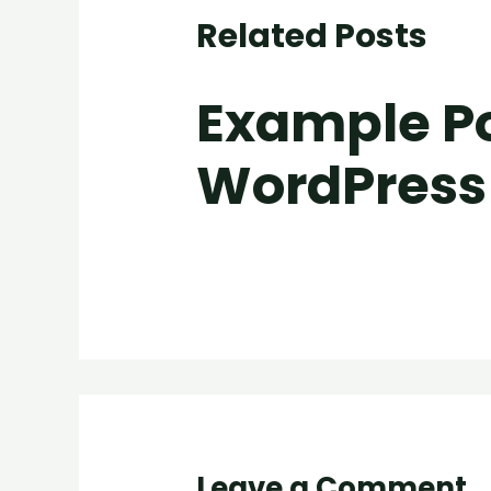
Related Posts
Example Po
WordPress
Uncategorized
/ By
creativecurators
Leave a Comment