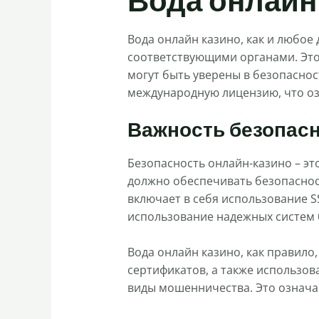
Вода онлайн
Вода онлайн казино, как и любое
соответствующими органами. Это 
могут быть уверены в безопаснос
международную лицензию, что оз
Важность безопасн
Безопасность онлайн-казино – это
должно обеспечивать безопасност
включает в себя использование S
использование надежных систем 
Вода онлайн казино, как правило
сертификатов, а также использо
виды мошенничества. Это означае