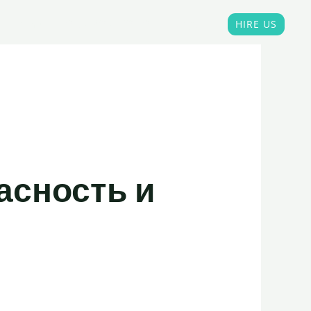
Home
OUR PORTFOLIO
Blogs
HIRE US
асность и