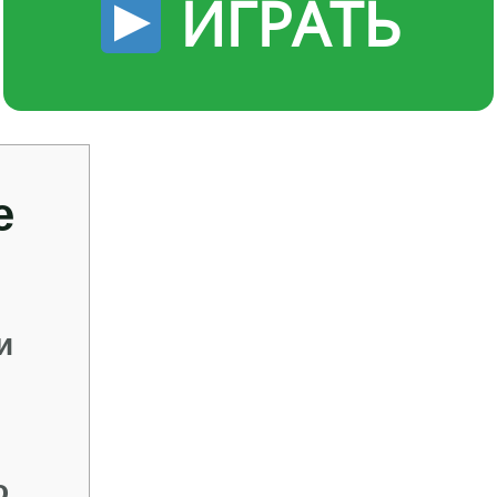
ИГРАТЬ
е
и
о