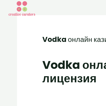
Vodka онлайн кази
Uncategorized
/ By
creativecurator
Vodka онла
лицензия