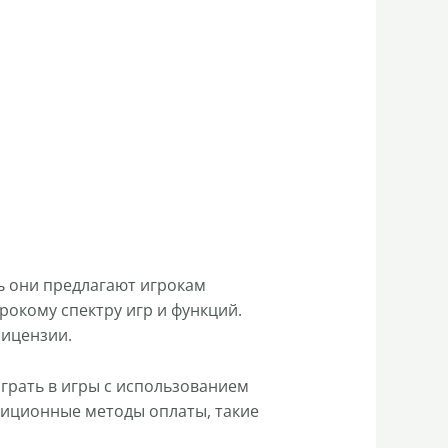
дь они предлагают игрокам
рокому спектру игр и функций.
лицензии.
играть в игры с использованием
адиционные методы оплаты, такие