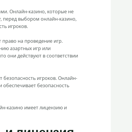
ми. Онлайн-казино, которые не
у, перед выбором онлайн-казино,
ть игроков.
 право на проведение игр.
нию азартных игр или
то они действуют в соответствии
т безопасность игроков. Онлайн-
и обеспечивает безопасность
йн-казино имеет лицензию и