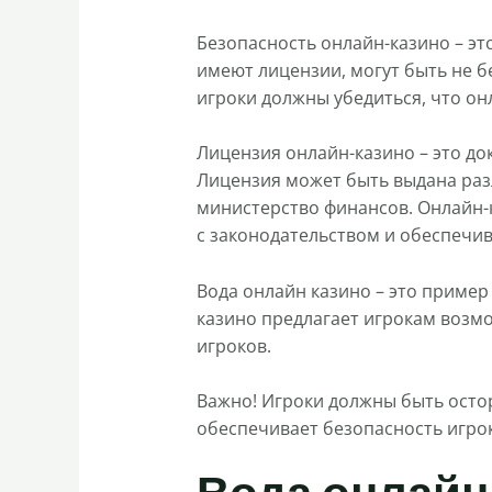
Безопасность онлайн-казино – эт
имеют лицензии, могут быть не б
игроки должны убедиться, что он
Лицензия онлайн-казино – это до
Лицензия может быть выдана раз
министерство финансов. Онлайн-к
с законодательством и обеспечив
Вода онлайн казино – это пример
казино предлагает игрокам возм
игроков.
Важно! Игроки должны быть осто
обеспечивает безопасность игро