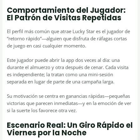
Comportamiento del Jugador:
El Patrón de Visitas Repetidas
El perfil más común que atrae Lucky Star es el jugador de
“retorno rápido”—alguien que disfruta de ráfagas cortas
de juego en casi cualquier momento.
Este jugador puede abrir la app dos veces al día: una
durante el almuerzo y otra después de cenar. Cada visita
es independiente; la tratan como una mini‑sesión
separada en lugar de parte de una campaña larga.
Su motivación se centra en ganancias rápidas—pequeñas
victorias que parecen inmediatas—y en la emoción de ver
si la suerte los favorece otra vez.
Escenario Real: Un Giro Rápido el
Viernes por la Noche