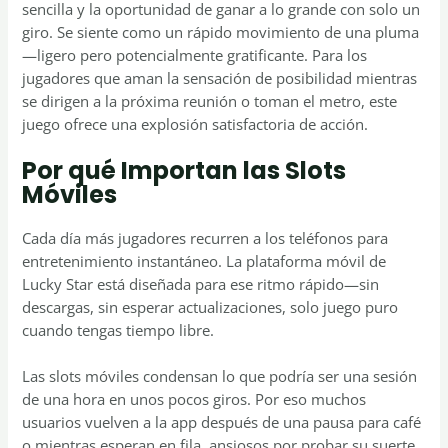
sencilla y la oportunidad de ganar a lo grande con solo un
giro. Se siente como un rápido movimiento de una pluma
—ligero pero potencialmente gratificante. Para los
jugadores que aman la sensación de posibilidad mientras
se dirigen a la próxima reunión o toman el metro, este
juego ofrece una explosión satisfactoria de acción.
Por qué Importan las Slots
Móviles
Cada día más jugadores recurren a los teléfonos para
entretenimiento instantáneo. La plataforma móvil de
Lucky Star está diseñada para ese ritmo rápido—sin
descargas, sin esperar actualizaciones, solo juego puro
cuando tengas tiempo libre.
Las slots móviles condensan lo que podría ser una sesión
de una hora en unos pocos giros. Por eso muchos
usuarios vuelven a la app después de una pausa para café
o mientras esperan en fila, ansiosos por probar su suerte