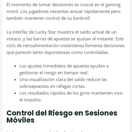
El momento de tomar decisiones es crucial en el gaming
móvil. Los jugadores necesitan actuar rápidamente pero
también mantener control de su bankroll.
La interfaz de Lucky Star muestra el saldo actual de un
vistazo, y las barras de apuesta se ajustan al instante. Este
ciclo de retroalimentación instantánea fomenta decisiones
que parecen tanto espontáneas como controladas.
Los ajustes inmediatos de apuesta ayudan a
gestionar el riesgo en tiempo real.
Una visualización clara del saldo reduce las
sobreapuestas en ráfagas cortas.
Los resultados rápidos de los giros mantienen vivo
el impulso.
Control del Riesgo en Sesiones
Móviles