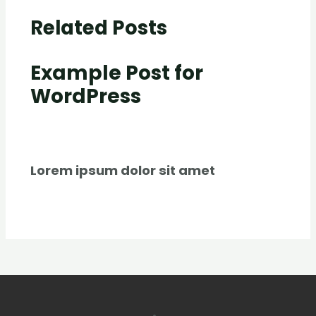
Related Posts
Example Post for
WordPress
Uncategorized
/ By
creativecurators
Lorem ipsum dolor sit amet
Uncategorized
/ By
creativecurators