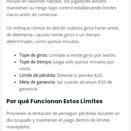
Incluso en sesiones rápidas, los jugadores astutos
mantienen su riesgo bajo control estableciendo límites
claros antes de comenzar.
Un enfoque común es decidir cuántos giros harán antes
de detenerse—quizás veinte giros o un tiempo
determinado, como quince minutos.
Tope de giros:
Limítate a veinte giros por sesión.
Tope de tiempo:
Juega solo quince minutos por
visita.
Límite de pérdida:
Detente si pierdes $20.
Meta de ganancia:
Sal cuando alcances $50 de
ganancia.
Por qué Funcionan Estos Límites
Previenen la tentación de perseguir pérdidas durante un
día ocupado y mantienen el juego dentro de límites
manejables.