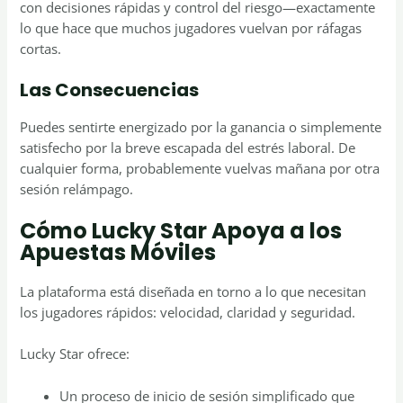
con decisiones rápidas y control del riesgo—exactamente
lo que hace que muchos jugadores vuelvan por ráfagas
cortas.
Las Consecuencias
Puedes sentirte energizado por la ganancia o simplemente
satisfecho por la breve escapada del estrés laboral. De
cualquier forma, probablemente vuelvas mañana por otra
sesión relámpago.
Cómo Lucky Star Apoya a los
Apuestas Móviles
La plataforma está diseñada en torno a lo que necesitan
los jugadores rápidos: velocidad, claridad y seguridad.
Lucky Star ofrece:
Un proceso de inicio de sesión simplificado que