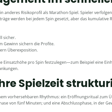
n anderes Risikoprofil als Marathon‑Spiel. Spieler verfolgen
Beträge werden bei jedem Spin gesetzt, aber das kumulative R
l sicher.
m Gewinn sichern die Profite.
ern Überexposition.
este Einsatzhöhe pro Spin festzulegen—zum Beispiel eine Ein
wankungen.
hre Spielzeit struktur
 einem vorhersehbaren Rhythmus: ein Eröffnungsritual zum
lphase von fünf Minuten; und eine Abschlussphase, in der 