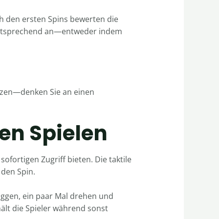
h den ersten Spins bewerten die
ie entsprechend an—entweder indem
tzen—denken Sie an einen
len Spielen
sofortigen Zugriff bieten. Die taktile
 den Spin.
ggen, ein paar Mal drehen und
ält die Spieler während sonst