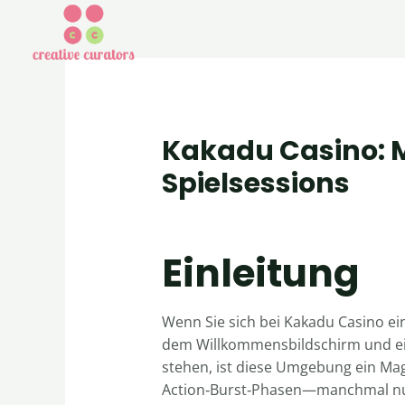
Kakadu Casino: M
Spielsessions
Uncategorized
/ By
creativecurator
Einleitung
Wenn Sie sich bei Kakadu Casino ein
dem Willkommensbildschirm und ein K
stehen, ist diese Umgebung ein Mag
Action‑Burst‑Phasen—manchmal nur 