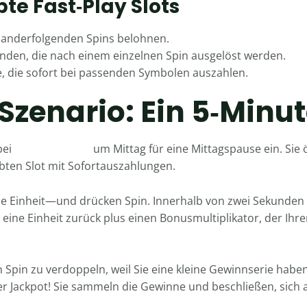
bte Fast‑Play Slots
einanderfolgenden Spins belohnen.
nden, die nach einem einzelnen Spin ausgelöst werden.
e, die sofort bei passenden Symbolen auszahlen.
Szenario: Ein 5‑Minu
bei
Kakadu Casino
um Mittag für eine Mittagspause ein. Sie 
bten Slot mit Sofortauszahlungen.
ne Einheit—und drücken Spin. Innerhalb von zwei Sekunden 
ine Einheit zurück plus einen Bonusmultiplikator, der Ihre
 Spin zu verdoppeln, weil Sie eine kleine Gewinnserie haben.
Jackpot! Sie sammeln die Gewinne und beschließen, sich ab