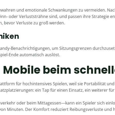
u bewahren und emotionale Schwankungen zu vermeiden. Nac
Gewinn‑ oder Verluststrähne sind, und passen ihre Strateg
en, bevor Verluste zu groß werden.
niken
 Handy‑Benachrichtigungen, um Sitzungsgrenzen durchzuse
piel‑Ende automatisch auslöst.
s Mobile beim schnel
ttform für hochintensives Spielen, weil sie Portabilität und 
tzplatzierungen: ein Tap für einen Einsatz, ein weiterer für
erkehr oder beim Mittagessen—kann ein Spieler sich einlo
on Minuten. Der Komfort reduziert Reibungsverluste und h