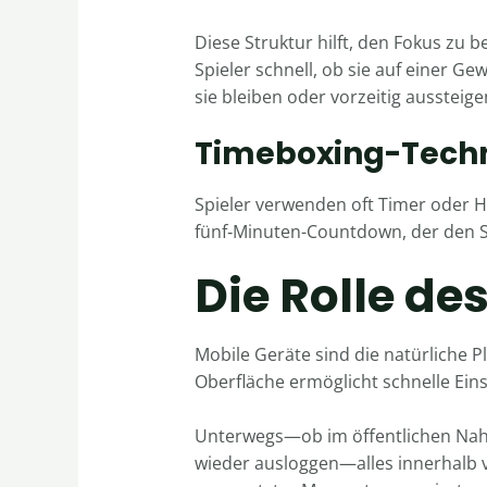
Diese Struktur hilft, den Fokus z
Spieler schnell, ob sie auf einer 
sie bleiben oder vorzeitig aussteig
Timeboxing-Tech
Spieler verwenden oft Timer oder
fünf‑Minuten-Countdown, der den S
Die Rolle de
Mobile Geräte sind die natürliche Pla
Oberfläche ermöglicht schnelle Einsa
Unterwegs—ob im öffentlichen Nahv
wieder ausloggen—alles innerhalb v