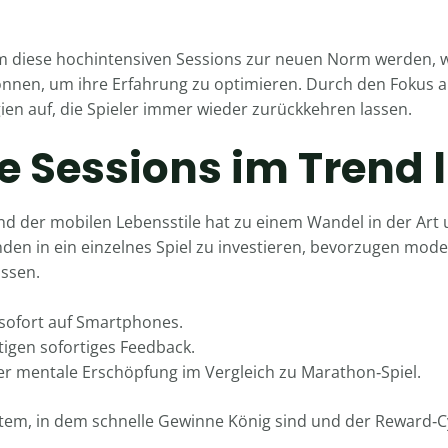
rum diese hochintensiven Sessions zur neuen Norm werden, 
önnen, um ihre Erfahrung zu optimieren. Durch den Fokus a
ien auf, die Spieler immer wieder zurückkehren lassen.
 Sessions im Trend 
d der mobilen Lebensstile hat zu einem Wandel in der Art u
den in ein einzelnes Spiel zu investieren, bevorzugen mode
ssen.
 sofort auf Smartphones.
ötigen sofortiges Feedback.
 mentale Erschöpfung im Vergleich zu Marathon‑Spiel.
tem, in dem schnelle Gewinne König sind und der Reward‑C