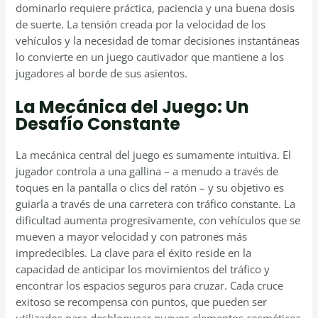
dominarlo requiere práctica, paciencia y una buena dosis
de suerte. La tensión creada por la velocidad de los
vehículos y la necesidad de tomar decisiones instantáneas
lo convierte en un juego cautivador que mantiene a los
jugadores al borde de sus asientos.
La Mecánica del Juego: Un
Desafío Constante
La mecánica central del juego es sumamente intuitiva. El
jugador controla a una gallina – a menudo a través de
toques en la pantalla o clics del ratón – y su objetivo es
guiarla a través de una carretera con tráfico constante. La
dificultad aumenta progresivamente, con vehículos que se
mueven a mayor velocidad y con patrones más
impredecibles. La clave para el éxito reside en la
capacidad de anticipar los movimientos del tráfico y
encontrar los espacios seguros para cruzar. Cada cruce
exitoso se recompensa con puntos, que pueden ser
utilizados para desbloquear nuevos elementos cosméticos