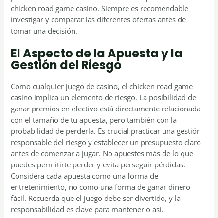
chicken road game casino. Siempre es recomendable
investigar y comparar las diferentes ofertas antes de
tomar una decisión.
El Aspecto de la Apuesta y la
Gestión del Riesgo
Como cualquier juego de casino, el chicken road game
casino implica un elemento de riesgo. La posibilidad de
ganar premios en efectivo está directamente relacionada
con el tamaño de tu apuesta, pero también con la
probabilidad de perderla. Es crucial practicar una gestión
responsable del riesgo y establecer un presupuesto claro
antes de comenzar a jugar. No apuestes más de lo que
puedes permitirte perder y evita perseguir pérdidas.
Considera cada apuesta como una forma de
entretenimiento, no como una forma de ganar dinero
fácil. Recuerda que el juego debe ser divertido, y la
responsabilidad es clave para mantenerlo así.