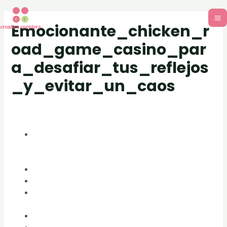
Emocionante_chicken_r
oad_game_casino_par
a_desafiar_tus_reflejos
_y_evitar_un_caos
Post
/ By
adm_701d13
Emocionante chicken road game casino para
desafiar tus reflejos y evitar un caos automovilístico
constante en cada nivel
La Mecánica del Juego: Un Desafío Constante
Estrategias para un Cruce Exitoso
La Integración con los Casinos Online: Una Nueva
Dimensión
Bonos y Promociones Relacionados
El Aspecto de la Apuesta y la Gestión del Riesgo