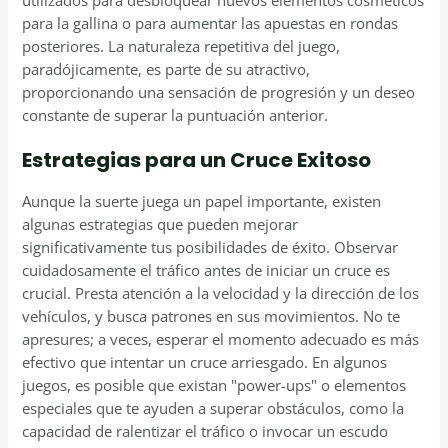
para la gallina o para aumentar las apuestas en rondas
posteriores. La naturaleza repetitiva del juego,
paradójicamente, es parte de su atractivo,
proporcionando una sensación de progresión y un deseo
constante de superar la puntuación anterior.
Estrategias para un Cruce Exitoso
Aunque la suerte juega un papel importante, existen
algunas estrategias que pueden mejorar
significativamente tus posibilidades de éxito. Observar
cuidadosamente el tráfico antes de iniciar un cruce es
crucial. Presta atención a la velocidad y la dirección de los
vehículos, y busca patrones en sus movimientos. No te
apresures; a veces, esperar el momento adecuado es más
efectivo que intentar un cruce arriesgado. En algunos
juegos, es posible que existan "power-ups" o elementos
especiales que te ayuden a superar obstáculos, como la
capacidad de ralentizar el tráfico o invocar un escudo