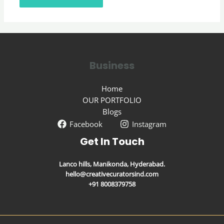
Business
Home
OUR PORTFOLIO
Blogs
Facebook
Instagram
Get In Touch
Lanco hills, Manikonda, Hyderabad.
hello@creativecuratorsind.com
+91 8008379758