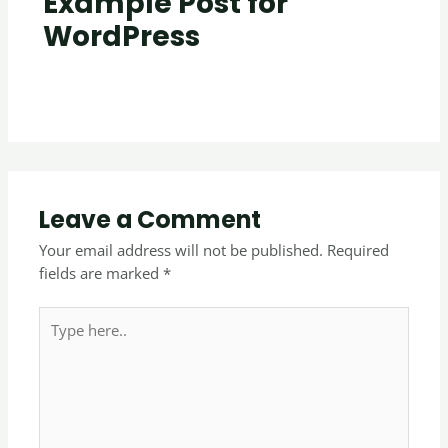
Example Post for
WordPress
Post
/ By
creativecurators
Leave a Comment
Your email address will not be published.
Required
fields are marked
*