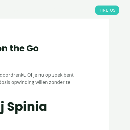
Home
OUR PORTFOLIO
Blogs
HIRE US
on the Go
k doordrenkt. Of je nu op zoek bent
 dosis opwinding willen zonder te
j Spinia