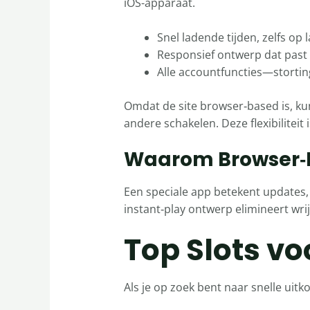
iOS-apparaat.
Snel ladende tijden, zelfs o
Responsief ontwerp dat past b
Alle accountfuncties—storti
Omdat de site browser‑based is, kun
andere schakelen. Deze flexibiliteit 
Waarom Browser‑B
Een speciale app betekent updates,
instant‑play ontwerp elimineert wri
Top Slots vo
Als je op zoek bent naar snelle uitk