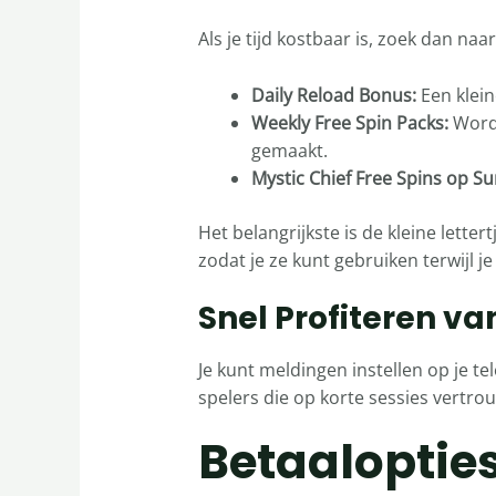
Als je tijd kostbaar is, zoek dan n
Daily Reload Bonus:
Een klein
Weekly Free Spin Packs:
Worde
gemaakt.
Mystic Chief Free Spins op Su
Het belangrijkste is de kleine letter
zodat je ze kunt gebruiken terwijl je
Snel Profiteren v
Je kunt meldingen instellen op je 
spelers die op korte sessies vertr
Betaaloptie