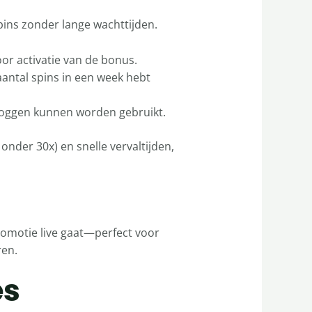
spins zonder lange wachttijden.
r activatie van de bonus.
ntal spins in een week hebt
inloggen kunnen worden gebruikt.
 onder 30x) en snelle vervaltijden,
romotie live gaat—perfect voor
ren.
es