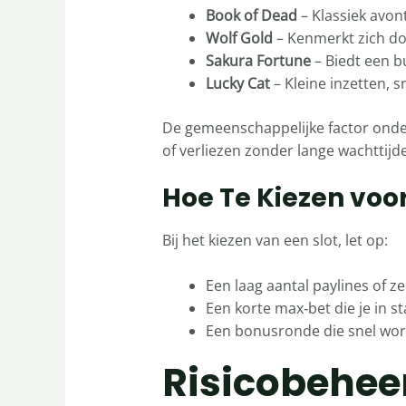
Book of Dead
– Klassiek avo
Wolf Gold
– Kenmerkt zich do
Sakura Fortune
– Biedt een bu
Lucky Cat
– Kleine inzetten, s
De gemeenschappelijke factor onder d
of verliezen zonder lange wachttijd
Hoe Te Kiezen voo
Bij het kiezen van een slot, let op:
Een laag aantal paylines of ze
Een korte max‑bet die je in st
Een bonusronde die snel word
Risicobeheer