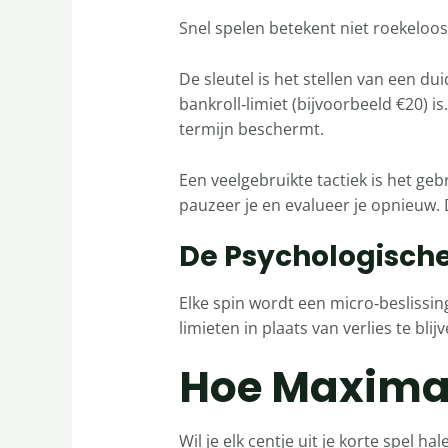
Snel spelen betekent niet roekeloos 
De sleutel is het stellen van een du
bankroll‑limiet (bijvoorbeeld €20) is
termijn beschermt.
Een veelgebruikte tactiek is het geb
pauzeer je en evalueer je opnieuw. 
De Psychologisch
Elke spin wordt een micro‑beslissin
limieten in plaats van verlies te blij
Hoe Maximal
Wil je elk centje uit je korte spel 