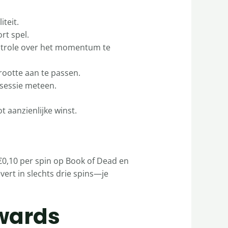
iteit.
rt spel.
controle over het momentum te
rootte aan te passen.
e sessie meteen.
t aanzienlijke winst.
t €0,10 per spin op Book of Dead en
evert in slechts drie spins—je
ewards