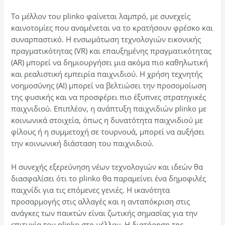
Το μέλλον του plinko φαίνεται λαμπρό, με συνεχείς
καινοτομίες που αναμένεται να το κρατήσουν φρέσκο και
συναρπαστικό. Η ενσωμάτωση τεχνολογιών εικονικής
πραγματικότητας (VR) και επαυξημένης πραγματικότητας
(AR) μπορεί να δημιουργήσει μια ακόμα πιο καθηλωτική
και ρεαλιστική εμπειρία παιχνιδιού. Η χρήση τεχνητής
νοημοσύνης (AI) μπορεί να βελτιώσει την προσομοίωση
της φυσικής και να προσφέρει πιο έξυπνες στρατηγικές
παιχνιδιού. Επιπλέον, η ανάπτυξη παιχνιδιών plinko με
κοινωνικά στοιχεία, όπως η δυνατότητα παιχνιδιού με
φίλους ή η συμμετοχή σε τουρνουά, μπορεί να αυξήσει
την κοινωνική διάσταση του παιχνιδιού.
Η συνεχής εξερεύνηση νέων τεχνολογιών και ιδεών θα
διασφαλίσει ότι το plinko θα παραμείνει ένα δημοφιλές
παιχνίδι για τις επόμενες γενιές. Η ικανότητα
προσαρμογής στις αλλαγές και η ανταπόκριση στις
ανάγκες των παικτών είναι ζωτικής σημασίας για την
επιτυχία του plinko στο μέλλον. Η διατήρηση της