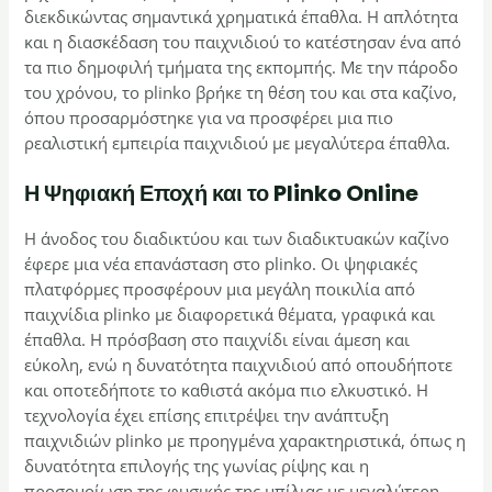
διεκδικώντας σημαντικά χρηματικά έπαθλα. Η απλότητα
και η διασκέδαση του παιχνιδιού το κατέστησαν ένα από
τα πιο δημοφιλή τμήματα της εκπομπής. Με την πάροδο
του χρόνου, το plinko βρήκε τη θέση του και στα καζίνο,
όπου προσαρμόστηκε για να προσφέρει μια πιο
ρεαλιστική εμπειρία παιχνιδιού με μεγαλύτερα έπαθλα.
Η Ψηφιακή Εποχή και το Plinko Online
Η άνοδος του διαδικτύου και των διαδικτυακών καζίνο
έφερε μια νέα επανάσταση στο plinko. Οι ψηφιακές
πλατφόρμες προσφέρουν μια μεγάλη ποικιλία από
παιχνίδια plinko με διαφορετικά θέματα, γραφικά και
έπαθλα. Η πρόσβαση στο παιχνίδι είναι άμεση και
εύκολη, ενώ η δυνατότητα παιχνιδιού από οπουδήποτε
και οποτεδήποτε το καθιστά ακόμα πιο ελκυστικό. Η
τεχνολογία έχει επίσης επιτρέψει την ανάπτυξη
παιχνιδιών plinko με προηγμένα χαρακτηριστικά, όπως η
δυνατότητα επιλογής της γωνίας ρίψης και η
προσομοίωση της φυσικής της μπίλιας με μεγαλύτερη