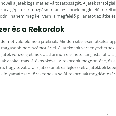
növeli a játék izgalmát és változatosságát. A játék stratégiai
erni a gépkocsik mozgásmintáit, és ennek megfelelően kell i
dni, hanem meg kell várni a megfelelő pillanatot az átkelés
zer és a Rekordok
 de motiváló eleme a játéknak. Minden sikeresen átkelés új
nál magasabb pontszámot ér el. A játékosok versenyezhetnek
játék vonzerejét. Sok platformon elérhető ranglista, ahol a 
ják azokat más játékosokéval. A rekordok megdöntése, és a r
a, hogy továbbra is játsszanak és fejlesszék a játékbeli kép
sok folyamatosan törekednek a saját rekordjaik megdöntésér
2