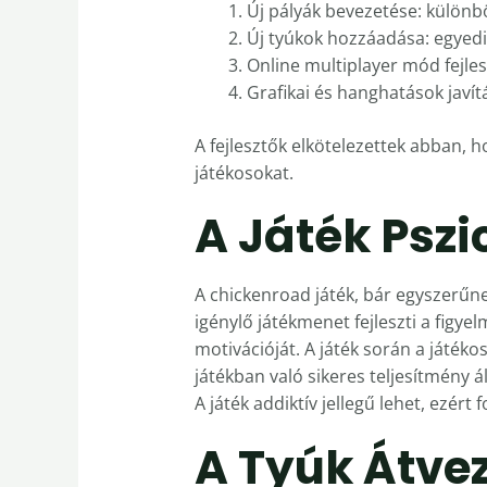
Új pályák bevezetése: különb
Új tyúkok hozzáadása: egyedi
Online multiplayer mód fejle
Grafikai és hanghatások javít
A fejlesztők elkötelezettek abban, h
játékosokat.
A Játék Pszi
A chickenroad játék, bár egyszerűnek
igénylő játékmenet fejleszti a figye
motivációját. A játék során a játék
játékban való sikeres teljesítmény 
A játék addiktív jellegű lehet, ezér
A Tyúk Átve