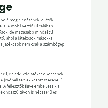
ége
 való megjelenésének. A játék
 is. A mobil verziók általában
zetősök, de magasabb minőségű
ető, ahol a játékosok másokkal
n a játékosok nem csak a számítógép
zerű, de addiktív játékot alkossanak.
A jövőbeli tervek között szerepel új
. A fejlesztők figyelembe veszik a
játék hosszú távon is népszerű és