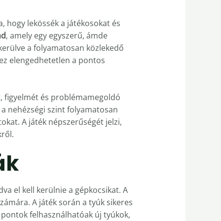
a, hogy lekössék a játékosokat és
ad
, amely egy egyszerű, ámde
elkerülve a folyamatosan közlekedő
rhez elengedhetetlen a pontos
ét, figyelmét és problémamegoldó
 a nehézségi szint folyamatosan
okat. A játék népszerűségét jelzi,
ről.
ák
va el kell kerülnie a gépkocsikat. A
zámára. A játék során a tyúk sikeres
 pontok felhasználhatóak új tyúkok,