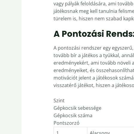
vagy pályák feloldására, ami tovább 
játékosnak meg kell tanulnia felism
türelem is, hiszen nem szabad kapko
A Pontozási Rends
A pontozási rendszer egy egyszerű,
tovább bír a játékos a tyúkkal, an
eredményekért, ami tovább növeli a 
eredményeiket, és összehasonlíthat
motivációt jelent a játékosok számár
visszatérő játékot, hiszen a játéko
Szint
Gépkocsik sebessége
Gépkocsik száma
Pontszorzó
1
Alacsony