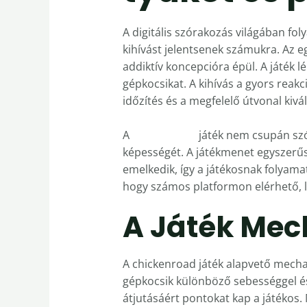
A digitális szórakozás világában fo
kihívást jelentsenek számukra. Az e
addiktív koncepcióra épül. A játék 
gépkocsikat. A kihívás a gyors reak
időzítés és a megfelelő útvonal kivá
A
chickenroad
játék nem csupán szó
képességét. A játékmenet egyszerűs
emelkedik, így a játékosnak folyamat
hogy számos platformon elérhető, l
A Játék Mec
A chickenroad játék alapvető mechani
gépkocsik különböző sebességgel és 
átjutásáért pontokat kap a játékos.