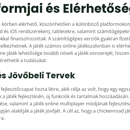
formjai és Elérhetős
es körben elérhető, köszönhetően a különböző platformokon
d és iOS rendszereken), tabletekre, valamint számítógépekre
okkal finanszírozottak. A számítógépes verziók gyakran fi
elkezhetnek. A játék számos online játékszalonban is elérh
e játék lehetősége tovább növeli a játék vonzerejét, hisze
rethetik a tudásukat.
 és Jövőbeli Tervek
fejlesztőcsapat hozta létre, akik célja az volt, hogy egy egys
a játék fejlesztésén, új funkciók és tartalmak hozzáadásán. 
se, valamint a játék online multiplayer módjának fejlesztése
apján alakítják a játék jövőjét. A cél az, hogy a chickenroad 
ra.