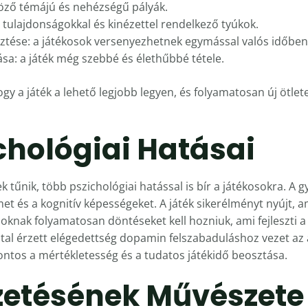
öző témájú és nehézségű pályák.
 tulajdonságokkal és kinézettel rendelkező tyúkok.
sztése: a játékosok versenyezhetnek egymással valós időben
ása: a játék még szebbé és élethűbbé tétele.
ogy a játék a lehető legjobb legyen, és folyamatosan új ötlete
chológiai Hatásai
 tűnik, több pszichológiai hatással is bír a játékosokra. A 
lmet és a kognitív képességeket. A játék sikerélményt nyújt, 
osoknak folyamatosan döntéseket kell hozniuk, ami fejleszt
által érzett elégedettség dopamin felszabaduláshoz vezet az 
t fontos a mértékletesség és a tudatos játékidő beosztása.
zetésének Művészete 