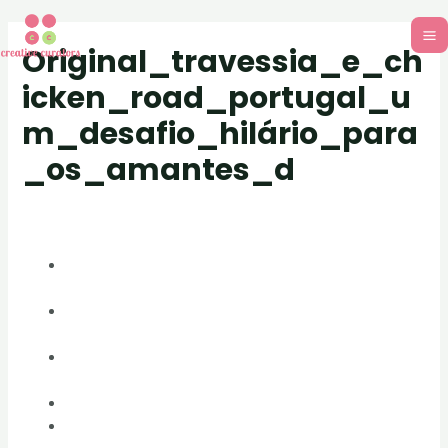
Original_travessia_e_ch
icken_road_portugal_u
m_desafio_hilário_para
_os_amantes_d
Post
/ By
adm_701d13
Original travessia e chicken road portugal, um
desafio hilário para os amantes de jogos casuais
A Mecânica Central do Jogo e a Importância da
Precisão
Estratégias para Maximizar a Pontuação e a
Sobrevivência
A Evolução dos Jogos de Travessia de Estrada
A Influência dos Jogos Casuais no Mercado de
Games