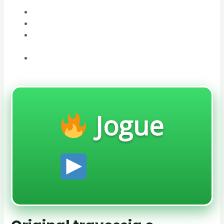
A Psicologia por Trás do Vício em Jogos de Travessia
O Impacto da Competição e das Redes Sociais
A Personalização e a Variedade em «Chicken Road
Portugal» e Outros Jogos Semelhantes
Além da Travessia: O Futuro dos Jogos Casuais de
Ação
Jogue