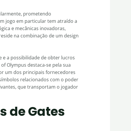
gularmente, prometendo
m jogo em particular tem atraído a
lógica e mecânicas inovadoras,
e reside na combinação de um design
 e a possibilidade de obter lucros
s of Olympus destaca-se pela sua
 por um dos principais fornecedores
e símbolos relacionados com o poder
tivantes, que transportam o jogador
s de Gates