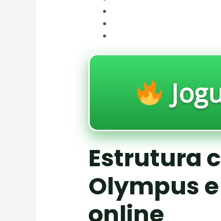
O Papel das Transmissões ao 
A Evolução dos Slots Online 
Novas Tendências e o Potenc
Jog
Estrutura 
Olympus e 
online