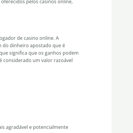
 oferecidos pelos casinos online,
ogador de casino online. A
em do dinheiro apostado que é
 que significa que os ganhos podem
é considerado um valor razoável
ais agradável e potencialmente