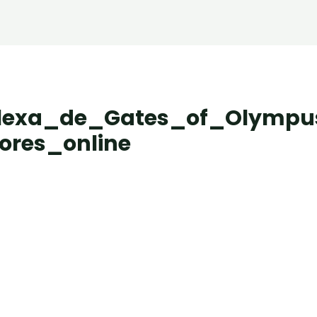
plexa_de_Gates_of_Olymp
ores_online
 of Olympus e o seu impacto nos jogadores online
bolos de Gates of Olympus
dadas Grátis
os Ganhos em Gates of Olympus
 do RTP
 Gates of Olympus e o seu Impacto no Mercado