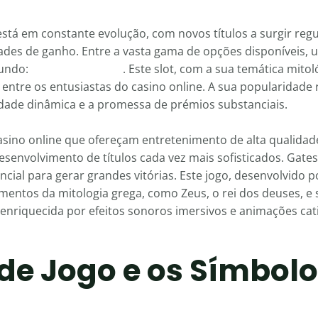
está em constante evolução, com novos títulos a surgir re
ades de ganho. Entre a vasta gama de opções disponíveis, u
mundo:
gates of olympus
. Este slot, com a sua temática mito
entre os entusiastas do casino online. A sua popularidad
idade dinâmica e a promessa de prémios substanciais.
asino online que ofereçam entretenimento de alta qualidade
esenvolvimento de títulos cada vez mais sofisticados. Gate
encial para gerar grandes vitórias. Este jogo, desenvolvido
ementos da mitologia grega, como Zeus, o rei dos deuses, 
é enriquecida por efeitos sonoros imersivos e animações ca
de Jogo e os Símbolo