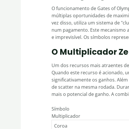
O funcionamento de Gates of Olymp
múltiplas oportunidades de maximi
vez disso, utiliza um sistema de "c
num pagamento. Este mecanismo au
e imprevisível. Os símbolos repres
O Multiplicador Ze
Um dos recursos mais atraentes de 
Quando este recurso é acionado, u
significativamente os ganhos. Além 
de scatter na mesma rodada. Durant
mais o potencial de ganho. A comb
Símbolo
Multiplicador
Coroa