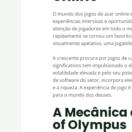
O mundo dos jogos de azar online 
experiências imersivas e oportunid
atenção de jogadores em todo o 
rapidamente se tornou um favorito 
visualmente apelativo, uma jogabil
A crescente procura por jogos de c
significativos tem impulsionado o d
volatilidade elevada e pelo seu pot
de software do setor, incorpora el
e a riqueza. A experiência de jogo 
para o mundo dos deuses.
A Mecânica 
of Olympus