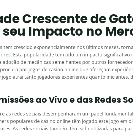
ade Crescente de Gat
 seu Impacto no Me
s tem crescido exponencialmente nos últimos meses, torn
ores. Esta popularidade tem tido um impacto significativo
a adoção de mecânicas semelhantes por outros fornecedore
rocura por jogos de casino online que ofereçam experiência
 jogo atrai tanto jogadores experientes quanto iniciantes, 
missões ao Vivo e das Redes So
g) e as redes sociais desempenharam um papel fundamenta
ers populares de casino online têm jogado este jogo em di
res. As redes sociais também têm sido utilizadas para part