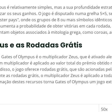
us é relativamente simples, mas a sua profundidade estrat
zar os seus ganhos. O jogo é disputado numa grelha 5×5, s
luster pays", onde os grupos de 8 ou mais símbolos idêntic
menta a probabilidade de obter vitórias em cada rodada,
entam objetos associados à mitologia grega, como coroas, a
us e as Rodadas Grátis
Gates of Olympus é o multiplicador Zeus, que é ativado al
m multiplicador é aplicado ao valor total do prémio obtid
disso, o jogo oferece rodadas grátis, que são acionadas pe
e as rodadas grátis, o multiplicador Zeus é aplicado a tod
inação destes recursos torna Gates of Olympus um jogo ex
50x