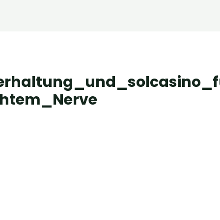
haltung_und_solcasino_für
chtem_Nerve
olcasino für risikobereite Spieler mit echtem Nervenkitze
ts bei Online-Casinos
tomaten
ionen
edingungen
 Online-Casinos