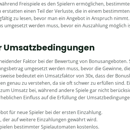
während Freispiele es den Spielern ermöglichen, bestimmt
erstatten einen Teil der Verluste, die in einem bestimmten 
fältig zu lesen, bevor man ein Angebot in Anspruch nimmt
nus umgesetzt werden muss, bevor ein Auszahlung möglich ist.
er Umsatzbedingungen
eidender Faktor bei der Bewertung von Bonusangeboten. Si
ngsbetrag umgesetzt werden muss, bevor die Gewinne, die
lsweise bedeutet ein Umsatzfaktor von 30x, dass der Bonus
en genau zu verstehen, da sie oft schwer zu erfüllen sind. 
zum Umsatz bei, während andere Spiele gar nicht berücksi
erheblichen Einfluss auf die Erfüllung der Umsatzbedingung
t für neue Spieler bei der ersten Einzahlung.
 der auf weitere Einzahlungen gewährt wird.
Spielen bestimmter Spielautomaten kostenlos.