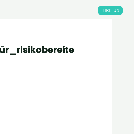
Home
OUR PORTFOLIO
Blogs
HIRE US
_risikobereite
l