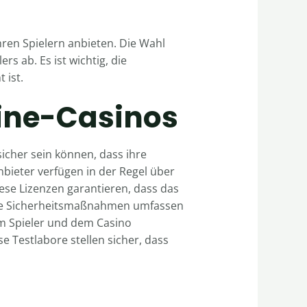
hren Spielern anbieten. Die Wahl
s ab. Es ist wichtig, die
 ist.
line-Casinos
sicher sein können, dass ihre
nbieter verfügen in der Regel über
ese Lizenzen garantieren, dass das
tere Sicherheitsmaßnahmen umfassen
m Spieler und dem Casino
 Testlabore stellen sicher, dass