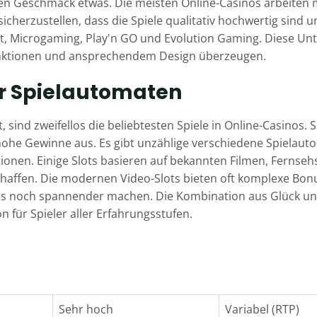
jeden Geschmack etwas. Die meisten Online-Casinos arbeite
erzustellen, dass die Spiele qualitativ hochwertig sind und
t, Microgaming, Play'n GO und Evolution Gaming. Diese U
Funktionen und ansprechendem Design überzeugen.
er Spielautomaten
sind zweifellos die beliebtesten Spiele in Online-Casinos. S
 hohe Gewinne aus. Es gibt unzählige verschiedene Spielaut
nen. Einige Slots basieren auf bekannten Filmen, Fernse
chaffen. Die modernen Video-Slots bieten oft komplexe Bonu
ebnis noch spannender machen. Die Kombination aus Glück u
n für Spieler aller Erfahrungsstufen.
Sehr hoch
Variabel (RTP)