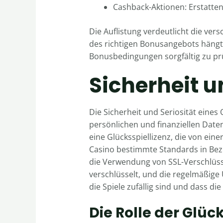
Cashback-Aktionen: Erstatten 
Die Auflistung verdeutlicht die ve
des richtigen Bonusangebots hängt v
Bonusbedingungen sorgfältig zu prü
Sicherheit u
Die Sicherheit und Seriosität eines
persönlichen und finanziellen Daten
eine Glücksspiellizenz, die von ei
Casino bestimmte Standards in Bezu
die Verwendung von SSL-Verschlüss
verschlüsselt, und die regelmäßige
die Spiele zufällig sind und dass d
Die Rolle der Glüc