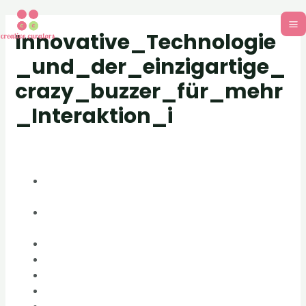
Innovative_Technologie
_und_der_einzigartige_
crazy_buzzer_für_mehr
_Interaktion_i
Post
/ By
adm_701d13
Innovative Technologie und der einzigartige crazy
buzzer für mehr Interaktion im Alltag
Die Funktionsweise und Technologie des crazy
buzzer
Die Rolle der drahtlosen Kommunikation
Anwendungsbereiche des crazy buzzer
Einsatz im Bildungsbereich
Vorteile gegenüber herkömmlichen Methoden
Die Bedeutung des haptischen Feedbacks